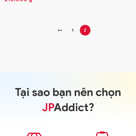
←
1
2
Tại sao bạn nên chọn
JP
Addict?