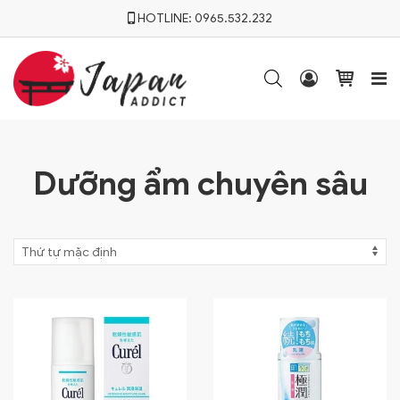
HOTLINE:
0965.532.232




Dưỡng ẩm chuyên sâu