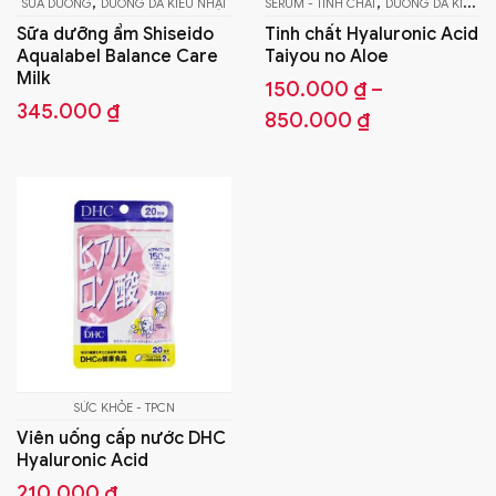
,
,
SỮA DƯỠNG
DƯỠNG DA KIỂU NHẬT
SERUM - TINH CHẤT
DƯỠNG DA KIỂU NHẬT
c
Sữa dưỡng ẩm Shiseido
Tinh chất Hyaluronic Acid
c
Aqualabel Balance Care
Taiyou no Aloe
t
Milk
150.000
₫
–
đ
345.000
₫
850.000
₫
c
tr
t
s
p
SỨC KHỎE - TPCN
Viên uống cấp nước DHC
Hyaluronic Acid
210.000
₫