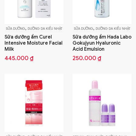
,
,
SỮA DƯỠNG
DƯỠNG DA KIỂU NHẬT
SỮA DƯỠNG
DƯỠNG DA KIỂU NHẬT
Sữa dưỡng ẩm Curel
Sữa dưỡng ẩm Hada Labo
Intensive Moisture Facial
Gokujyun Hyaluronic
Milk
Acid Emulsion
445.000
₫
250.000
₫
S
p
n
c
nh
bi
th
C
tù