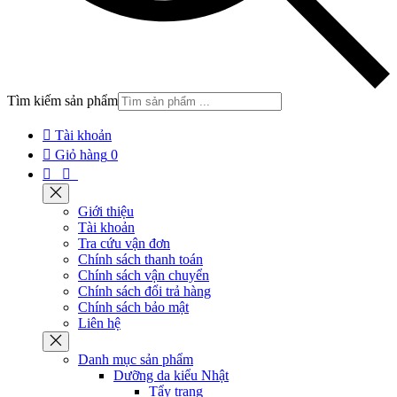
Tìm kiếm sản phẩm

Tài khoản

Giỏ hàng
0


Giới thiệu
Tài khoản
Tra cứu vận đơn
Chính sách thanh toán
Chính sách vận chuyển
Chính sách đổi trả hàng
Chính sách bảo mật
Liên hệ
Danh mục sản phẩm
Dưỡng da kiểu Nhật
Tẩy trang