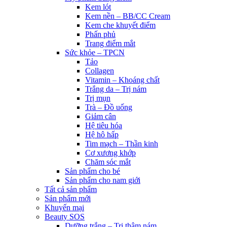
Kem lót
Kem nền – BB/CC Cream
Kem che khuyết điểm
Phấn phủ
Trang điểm mắt
Sức khỏe – TPCN
Tảo
Collagen
Vitamin – Khoáng chất
Trắng da – Trị nám
Trị mụn
Trà – Đồ uống
Giảm cân
Hệ tiêu hóa
Hệ hô hấp
Tim mạch – Thần kinh
Cơ xương khớp
Chăm sóc mắt
Sản phẩm cho bé
Sản phẩm cho nam giới
Tất cả sản phẩm
Sản phẩm mới
Khuyến mại
Beauty SOS
Dưỡng trắng – Trị thâm nám