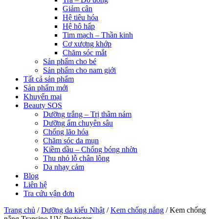
Giảm cân
Hệ tiêu hóa
Hệ hô hấp
Tim mạch – Thần kinh
Cơ xương khớp
Chăm sóc mắt
Sản phẩm cho bé
Sản phẩm cho nam giới
Tất cả sản phẩm
Sản phẩm mới
Khuyến mại
Beauty SOS
Dưỡng trắng – Trị thâm nám
Dưỡng ẩm chuyên sâu
Chống lão hóa
Chăm sóc da mụn
Kiềm dầu – Chống bóng nhờn
Thu nhỏ lỗ chân lông
Da nhạy cảm
Blog
Liên hệ
Tra cứu vận đơn
Trang chủ
/
Dưỡng da kiểu Nhật
/
Kem chống nắng
/
Kem chống
nắng Transino UV Protector