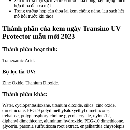
Sau khi rửa mặt sạch và thoa nước hoa hồng, lấy lượng thích
hợp thoa đều cả mặt.
Trong trường hợp cần thoa lại kem chống nắng, lau sạch hết
mồ hôi trước khi thoa.
Thành phần của kem ngày Transino UV
Protector mẫu mới 2023
Thành phần hoạt tính:
Tranexamic Acid.
Bộ lọc tia UV:
Zinc Oxide, Titanium Dioxide.
Thành phần khác:
Water, cyclopentasiloxane, titanium dioxide, silica, zinc oxide,
dimethicone, PEG-9 polydimethylsiloxyethyl dimethicone,
trehalose, polyphosphorylcholine glycol acrylate, nylon-12,
diphenyl dimethicone, aluminum hydroxide, PEG-10 dimethicone,
glycerin, paeonia suffruticosa root extract, engelhardtia chrysolepis