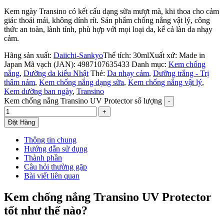
Kem ngày Transino có kết cấu dạng sữa mượt mà, khi thoa cho cảm
giác thoải mái, không dính rít. Sản phẩm chống nắng vật lý, công
thức an toàn, lành tính, phù hợp với mọi loại da, kể cả làn da nhạy
cảm.
Hãng sản xuất:
Daiichi-Sankyo
Thể tích: 30ml
Xuất xứ: Made in
Japan
Mã vạch (JAN):
4987107635433
Danh mục:
Kem chống
nắng
,
Dưỡng da kiểu Nhật
Thẻ:
Da nhạy cảm
,
Dưỡng trắng - Trị
thâm nám
,
Kem chống nắng dạng sữa
,
Kem chống nắng vật lý
,
Kem dưỡng ban ngày
,
Transino
Kem chống nắng Transino UV Protector số lượng
Đặt Hàng
Thông tin chung
Hướng dẫn sử dụng
Thành phần
Câu hỏi thường gặp
Bài viết liên quan
Kem chống nắng Transino UV Protector
tốt như thế nào?