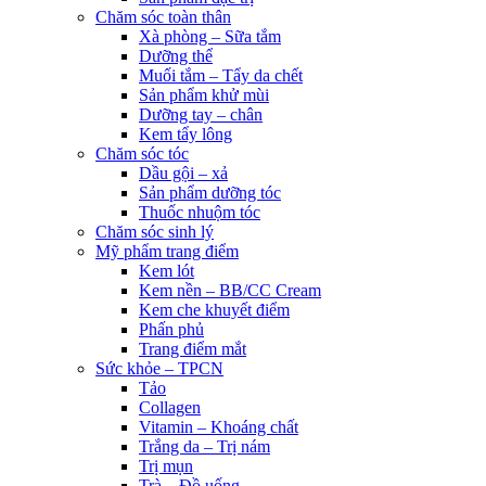
Chăm sóc toàn thân
Xà phòng – Sữa tắm
Dưỡng thể
Muối tắm – Tẩy da chết
Sản phẩm khử mùi
Dưỡng tay – chân
Kem tẩy lông
Chăm sóc tóc
Dầu gội – xả
Sản phẩm dưỡng tóc
Thuốc nhuộm tóc
Chăm sóc sinh lý
Mỹ phẩm trang điểm
Kem lót
Kem nền – BB/CC Cream
Kem che khuyết điểm
Phấn phủ
Trang điểm mắt
Sức khỏe – TPCN
Tảo
Collagen
Vitamin – Khoáng chất
Trắng da – Trị nám
Trị mụn
Trà – Đồ uống