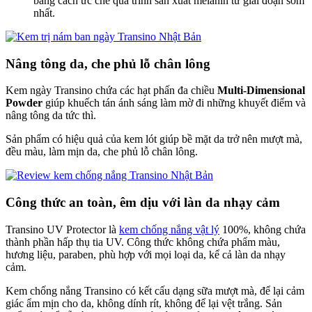
bằng cách ức chế quá trình sản xuất melanin từ giai đoạn sớm
nhất.
Nâng tông da, che phủ lỗ chân lông
Kem ngày Transino chứa các hạt phấn đa chiều
Multi-Dimensional
Powder
giúp khuếch tán ánh sáng làm mờ đi những khuyết điểm và
nâng tông da tức thì.
Sản phẩm có hiệu quả của kem lót giúp bề mặt da trở nên mượt mà,
đều màu, làm mịn da, che phủ lỗ chân lông.
Công thức an toàn, êm dịu với làn da nhạy cảm
Transino UV Protector là
kem chống nắng vật lý
100%, không chứa
thành phần hấp thụ tia UV. Công thức không chứa phẩm màu,
hương liệu, paraben, phù hợp với mọi loại da, kể cả làn da nhạy
cảm.
Kem chống nắng Transino có kết cấu dạng sữa mượt mà, để lại cảm
giác ẩm mịn cho da, không dính rít, không để lại vệt trắng. Sản