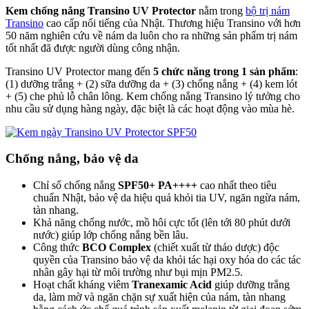
Kem chống nắng Transino UV Protector
nằm trong
bộ trị nám
Transino
cao cấp nổi tiếng của Nhật. Thương hiệu Transino với hơn
50 năm nghiên cứu về nám da luôn cho ra những sản phẩm trị nám
tốt nhất đã được người dùng công nhận.
Transino UV Protector mang đến
5 chức năng trong 1 sản phẩm
:
(1) dưỡng trắng + (2) sữa dưỡng da + (3) chống nắng + (4) kem lót
+ (5) che phủ lỗ chân lông. Kem chống nắng Transino lý tưởng cho
nhu cầu sử dụng hàng ngày, đặc biệt là các hoạt động vào mùa hè.
Chống nắng, bảo vệ da
Chỉ số chống nắng
SPF50+ PA++++
cao nhất theo tiêu
chuẩn Nhật, bảo vệ da hiệu quả khỏi tia UV, ngăn ngừa nám,
tàn nhang.
Khả năng chống nước, mồ hôi cực tốt (lên tới 80 phút dưới
nước) giúp lớp chống nắng bền lâu.
Công thức
BCO Complex
(chiết xuất từ thảo dược) độc
quyền của Transino bảo vệ da khỏi tác hại oxy hóa do các tác
nhân gây hại từ môi trường như bụi mịn PM2.5.
Hoạt chất kháng viêm
Tranexamic Acid
giúp dưỡng trắng
da, làm mờ và ngăn chặn sự xuất hiện của nám, tàn nhang