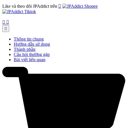
Like và theo dõi JPAddict trên




Thông tin chung
Hướng dẫn sử dụng
Thành phần
Câu hỏi thường gặp
Bài viết liên quan