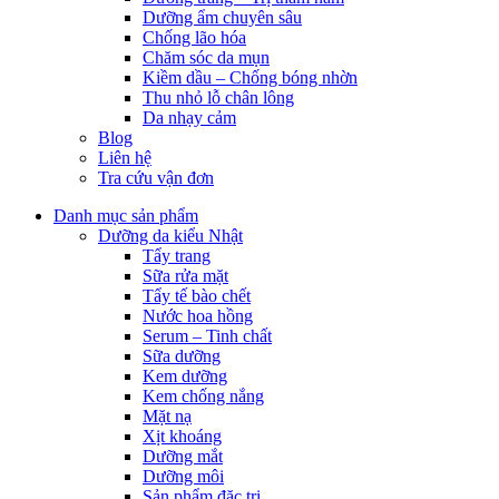
Dưỡng ẩm chuyên sâu
Chống lão hóa
Chăm sóc da mụn
Kiềm dầu – Chống bóng nhờn
Thu nhỏ lỗ chân lông
Da nhạy cảm
Blog
Liên hệ
Tra cứu vận đơn
Danh mục sản phẩm
Dưỡng da kiểu Nhật
Tẩy trang
Sữa rửa mặt
Tẩy tế bào chết
Nước hoa hồng
Serum – Tinh chất
Sữa dưỡng
Kem dưỡng
Kem chống nắng
Mặt nạ
Xịt khoáng
Dưỡng mắt
Dưỡng môi
Sản phẩm đặc trị