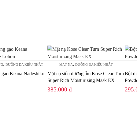
,
,
NG
DƯỠNG DA KIỂU NHẬT
MẶT NẠ
DƯỠNG DA KIỂU NHẬT
 gạo Keana Nadeshiko
Mặt nạ siêu dưỡng ẩm Kose Clear Turn
Bột d
Super Rich Moisturizing Mask EX
Powd
385.000
₫
295.