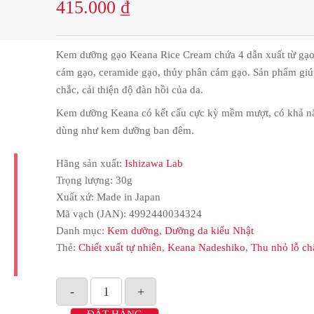
415.000
₫
Kem dưỡng gạo Keana Rice Cream chứa 4 dẫn xuất từ gạo
cám gạo, ceramide gạo, thủy phân cám gạo. Sản phẩm giú
chắc, cải thiện độ đàn hồi của da.
Kem dưỡng Keana có kết cấu cực kỳ mềm mượt, có khả năn
dùng như kem dưỡng ban đêm.
Hãng sản xuất:
Ishizawa Lab
Trọng lượng: 30g
Xuất xứ: Made in Japan
Mã vạch (JAN):
4992440034324
Danh mục:
Kem dưỡng
,
Dưỡng da kiểu Nhật
Thẻ:
Chiết xuất tự nhiên
,
Keana Nadeshiko
,
Thu nhỏ lỗ ch