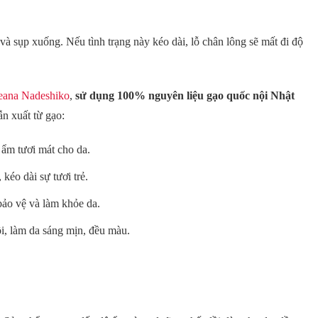
và sụp xuống. Nếu tình trạng này kéo dài, lỗ chân lông sẽ mất đi độ
eana Nadeshiko
,
sử dụng 100% nguyên liệu gạo quốc nội Nhật
ẫn xuất từ gạo:
 ẩm tươi mát cho da.
 kéo dài sự tươi trẻ.
bảo vệ và làm khỏe da.
hồi, làm da sáng mịn, đều màu.