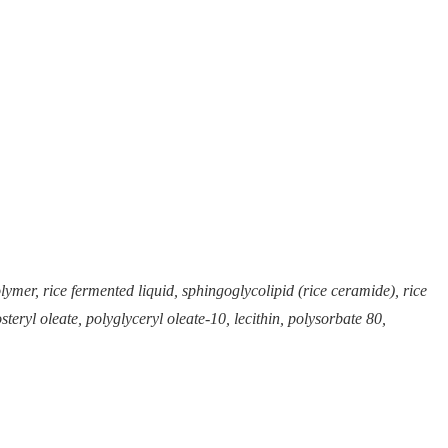
lymer, rice fermented liquid, sphingoglycolipid (rice ceramide), rice
teryl oleate, polyglyceryl oleate-10, lecithin, polysorbate 80,