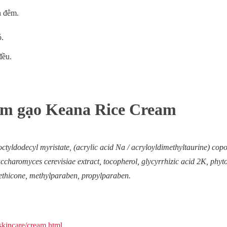
n đêm.
ó.
đều.
m gạo Keana Rice Cream
octyldodecyl myristate, (acrylic acid Na / acryloyldimethyltaurine) copo
ccharomyces cerevisiae extract, tocopherol, glycyrrhizic acid 2K, phytos
ethicone, methylparaben, propylparaben.