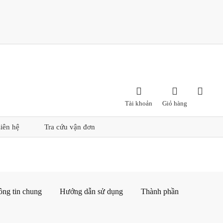



Tài khoản
Giỏ hàng
iên hệ
Tra cứu vận đơn
ông tin chung
Hướng dẫn sử dụng
Thành phần