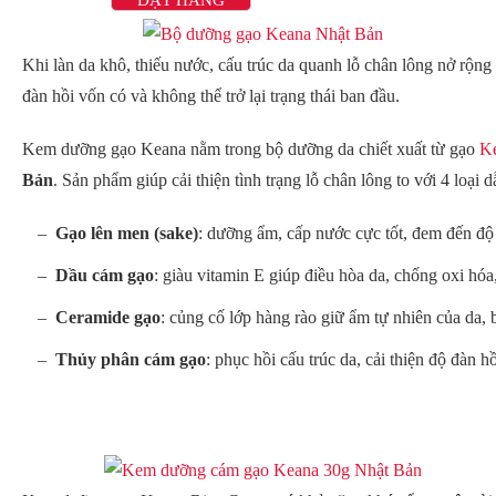
ĐẶT HÀNG
Khi làn da khô, thiếu nước, cấu trúc da quanh lỗ chân lông nở rộng 
đàn hồi vốn có và không thể trở lại trạng thái ban đầu.
Kem dưỡng gạo Keana nằm trong bộ dưỡng da chiết xuất từ gạo
K
Bản
. Sản phẩm giúp cải thiện tình trạng lỗ chân lông to với 4 loại d
Gạo lên men (sake)
: dưỡng ẩm, cấp nước cực tốt, đem đến độ
Dầu cám gạo
: giàu vitamin E giúp điều hòa da, chống oxi hóa,
Ceramide gạo
: củng cố lớp hàng rào giữ ẩm tự nhiên của da, 
Thủy phân cám gạo
: phục hồi cấu trúc da, cải thiện độ đàn 