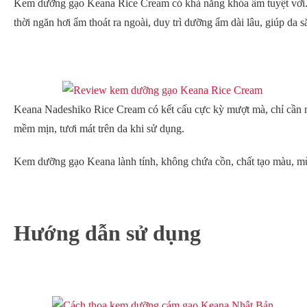
Kem dưỡng gạo Keana Rice Cream có khả năng khóa ẩm tuyệt vời.
thời ngăn hơi ẩm thoát ra ngoài, duy trì dưỡng ẩm dài lâu, giúp da 
Keana Nadeshiko Rice Cream có kết cấu cực kỳ mượt mà, chỉ cần m
mềm mịn, tươi mát trên da khi sử dụng.
Kem dưỡng gạo Keana lành tính, không chứa cồn, chất tạo màu, mùi
Hướng dẫn sử dụng