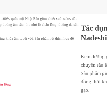
 100% quốc nội Nhật Bản gồm chiết xuất sake, dầu
p dưỡng ẩm sâu, thu nhỏ lỗ chân lông, dưỡng da săn
Tác dụ
Nadeshi
g khóa ẩm tuyệt vời. Sản phẩm rất thích hợp để
Kem dưỡng g
chuyên sâu l
Sản phẩm giú
đồng thời kh
ân lông
gạo.