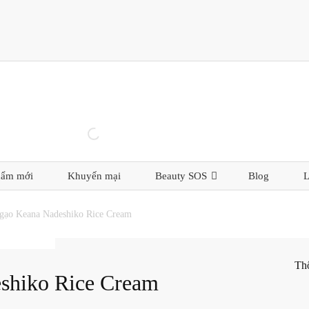
hẩm mới
Khuyến mại
Beauty SOS
Blog
L
gạo Keana Nadeshiko Rice Cream
Th
shiko Rice Cream