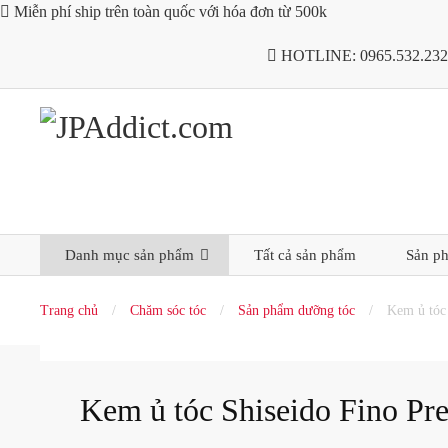

Miễn phí ship trên toàn quốc với hóa đơn từ 500k

HOTLINE:
0965.532.232
Danh mục sản phẩm
Tất cả sản phẩm
Sản p
Trang chủ
/
Chăm sóc tóc
/
Sản phẩm dưỡng tóc
/
Kem ủ tóc
Kem ủ tóc Shiseido Fino P