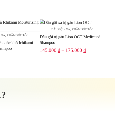
Sản
phẩm
,
DẦU GỘI - XẢ
CHĂM SÓC TÓC
này
,
- XẢ
CHĂM SÓC TÓC
Dầu gội trị gàu Lion OCT Medicated
có
Shampoo
cho tóc khô Ichikami
nhiều
Shampoo
145.000
₫
–
175.000
₫
biến
thể.
Các
tùy
chọn
có
thể
t?
được
chọn
trên
trang