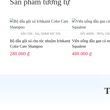
Sản phẩm tương tự
,
,
DẦU GỘI - XẢ
CHĂM SÓC TÓC
SỨC KHỎE - TPCN
CH
Bộ dầu gội xả cho tóc nhuộm Ichikami
Viên uống dầu gan cá m
Color Care Shampoo
Squalene
280.000
₫
480.000
₫
T