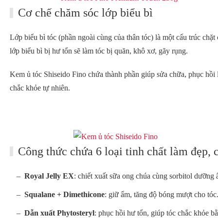
Cơ chế chăm sóc lớp biểu bì
Lớp biểu bì tóc (phần ngoài cùng của thân tóc) là một cấu trúc chặt
lớp biểu bì bị hư tổn sẽ làm tóc bị quăn, khô xơ, gãy rụng.
Kem ủ tóc Shiseido Fino chứa thành phần giúp sửa chữa, phục hồi lớp
chắc khỏe tự nhiên.
Công thức chứa 6 loại tinh chất làm đẹp, c
Royal Jelly EX
: chiết xuất sữa ong chúa cùng sorbitol dưỡn
Squalane + Dimethicone
: giữ ẩm, tăng độ bóng mượt cho tóc
Dẫn xuất Phytosteryl
: phục hồi hư tổn, giúp tóc chắc khỏe bằ