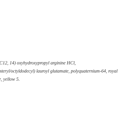
 (C12, 14) oxyhydroxypropyl arginine HCl,
eryl/octyldodecyl) lauroyl glutamate, polyquaternium-64, royal
, yellow 5.