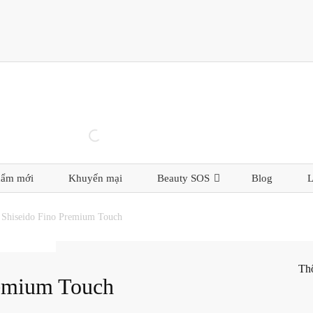
hẩm mới
Khuyến mại
Beauty SOS
Blog
L
 Shiseido Fino Premium Touch
Th
remium Touch