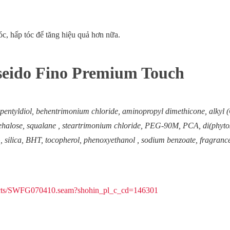
óc, hấp tóc để tăng hiệu quả hơn nữa.
seido Fino Premium Touch
sopentyldiol, behentrimonium chloride, aminopropyl dimethicone, alkyl
ehalose, squalane , steartrimonium chloride, PEG-90M, PCA, di(phytost
G, silica, BHT, tocopherol, phenoxyethanol , sodium benzoate, fragrance