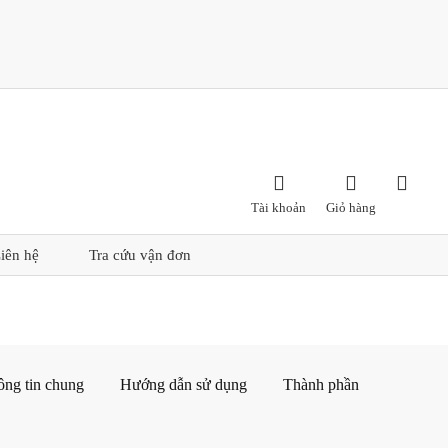



Tài khoản
Giỏ hàng
iên hệ
Tra cứu vận đơn
ông tin chung
Hướng dẫn sử dụng
Thành phần