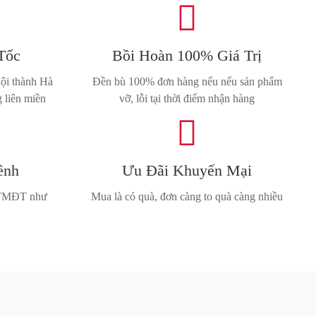

sản
phẩm
Tốc
Bồi Hoàn 100% Giá Trị
nội thành Hà
Đền bù 100% đơn hàng nếu nếu sản phẩm
 liên miền
vỡ, lỗi tại thời điểm nhận hàng

ênh
Ưu Đãi Khuyến Mại
n TMĐT như
Mua là có quà, đơn càng to quà càng nhiều