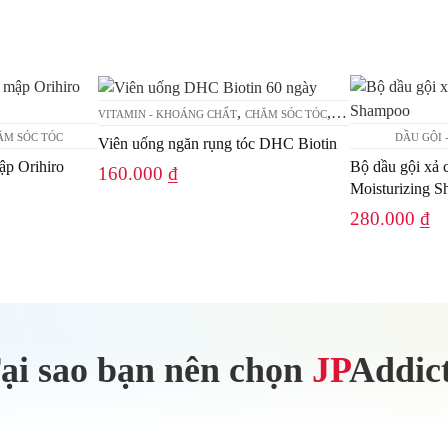
,
,
VITAMIN - KHOÁNG CHẤT
CHĂM SÓC TÓC
SỨC KHỎE - TPCN
ĂM SÓC TÓC
DẦU GỘI 
Viên uống ngăn rụng tóc DHC Biotin
ập Orihiro
Bộ dầu gội xả 
160.000
₫
Moisturizing 
280.000
₫
ại sao bạn nên chọn
JP
Addic