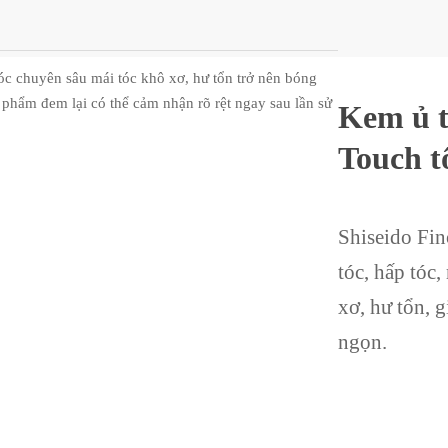
c chuyên sâu mái tóc khô xơ, hư tổn trở nên bóng
phẩm đem lại có thể cảm nhận rõ rệt ngay sau lần sử
Kem ủ t
Touch t
Shiseido Fi
tóc, hấp tóc
xơ, hư tổn, 
ngọn.