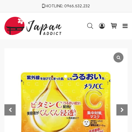
HOTLINE:
0965.532.232



