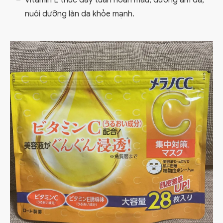
Vitamin E thúc đẩy tuần hoàn máu, dưỡng ẩm da,
nuôi dưỡng làn da khỏe mạnh.