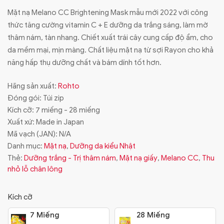
Mặt nạ Melano CC Brightening Mask mẫu mới 2022 với công
thức tăng cường vitamin C + E dưỡng da trắng sáng, làm mờ
thâm nám, tàn nhang. Chiết xuất trái cây cung cấp độ ẩm, cho
da mềm mại, mịn màng. Chất liệu mặt nạ từ sợi Rayon cho khả
năng hấp thụ dưỡng chất và bám dính tốt hơn.
Hãng sản xuất:
Rohto
Đóng gói: Túi zip
Kích cỡ: 7 miếng - 28 miếng
Xuất xứ: Made in Japan
Mã vạch (JAN):
N/A
Danh mục:
Mặt nạ
,
Dưỡng da kiểu Nhật
Thẻ:
Dưỡng trắng - Trị thâm nám
,
Mặt nạ giấy
,
Melano CC
,
Thu
nhỏ lỗ chân lông
Kích cỡ
7 Miếng
28 Miếng