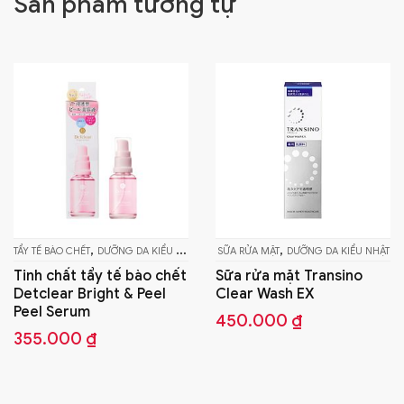
Sản phẩm tương tự
,
,
,
SERUM - TINH CHẤT
SỮA RỬA MẶT
DƯỠNG DA KIỂU NHẬT
NƯỚC HOA HỒNG
DƯỠNG DA KIỂU NHẬT
Sữa rửa mặt Transino
Nước hoa hồng Transino
Clear Wash EX
Whitening Clear Lotion
EX
450.000
₫
650.000
₫