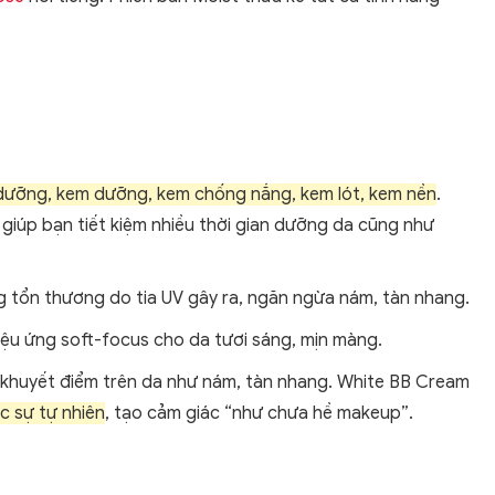
 dưỡng, kem dưỡng, kem chống nắng, kem lót, kem nền
.
iúp bạn tiết kiệm nhiều thời gian dưỡng da cũng như
 tổn thương do tia UV gây ra, ngăn ngừa nám, tàn nhang.
iệu ứng soft-focus cho da tươi sáng, mịn màng.
c khuyết điểm trên da như nám, tàn nhang. White BB Cream
c sự tự nhiên
, tạo cảm giác “như chưa hề makeup”.