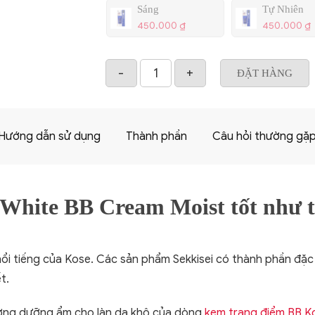
Sáng
Tự Nhiên
450.000
₫
450.000
₫
ĐẶT HÀNG
Hướng dẫn sử dụng
Thành phần
Câu hỏi thường gặ
 White BB Cream Moist tốt như 
 nổi tiếng của Kose. Các sản phẩm Sekkisei có thành phần đ
t.
ường dưỡng ẩm cho làn da khô của dòng
kem trang điểm BB K