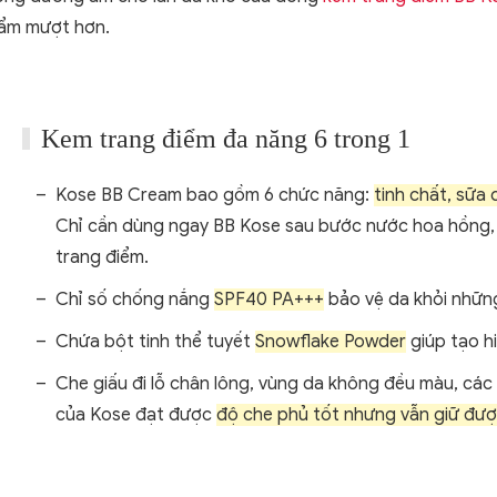
 ẩm mượt hơn.
Kem trang điểm đa năng 6 trong 1
Kose BB Cream bao gồm 6 chức năng:
tinh chất, sữa
Chỉ cần dùng ngay BB Kose sau bước nước hoa hồng, g
trang điểm.
Chỉ số chống nắng
SPF40 PA+++
bảo vệ da khỏi những
Chứa bột tinh thể tuyết
Snowflake Powder
giúp tạo h
Che giấu đi lỗ chân lông, vùng da không đều màu, cá
của Kose đạt được
độ che phủ tốt nhưng vẫn giữ đượ