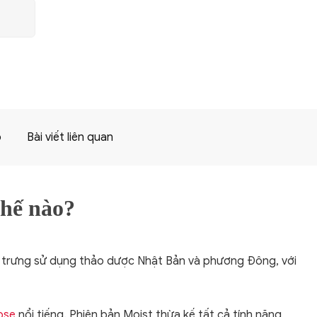
p
Bài viết liên quan
thế nào?
ặc trưng sử dụng thảo dược Nhật Bản và phương Đông, với
ose
nổi tiếng. Phiên bản Moist thừa kế tất cả tính năng