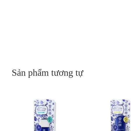
Sản phẩm tương tự
Sản
phẩm
này
có
nhiều
biến