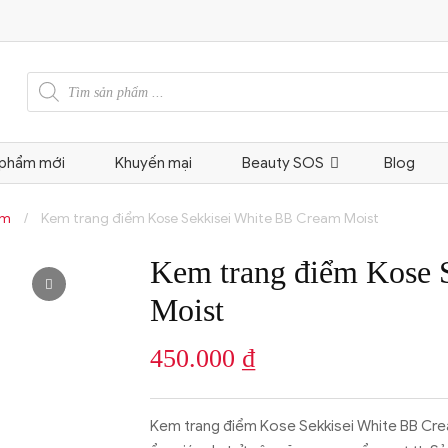
Tìm
kiếm
sản
phẩm
 phẩm mới
Khuyến mại
Beauty SOS
Blog
am
/
Kem trang điểm Kose Sekkisei White BB Cream Moist
Kem trang điểm Kose 
Moist
450.000
₫
Kem trang điểm Kose Sekkisei White BB Cre