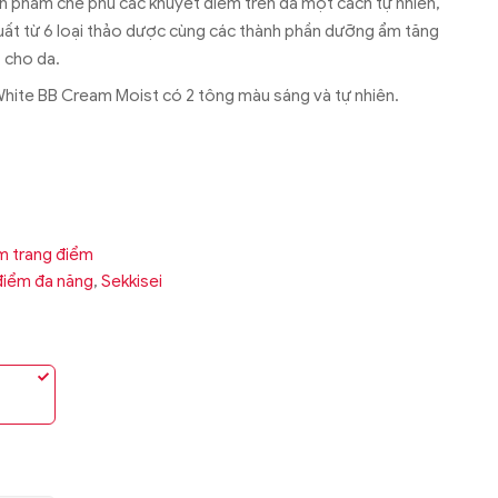
 phẩm che phủ các khuyết điểm trên da một cách tự nhiên,
xuất từ 6 loại thảo dược cùng các thành phần dưỡng ẩm tăng
 cho da.
hite BB Cream Moist có 2 tông màu sáng và tự nhiên.
m trang điểm
điểm đa năng
,
Sekkisei