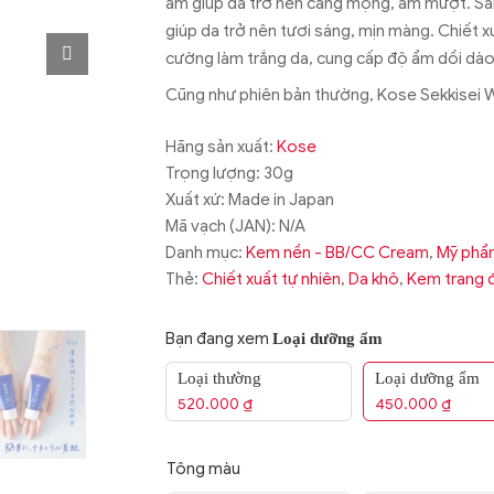
ẩm giúp da trở nên căng mọng, ẩm mượt. Sản
giúp da trở nên tươi sáng, mịn màng. Chiết 
cường làm trắng da, cung cấp độ ẩm dồi dào
Cũng như phiên bản thường, Kose Sekkisei W
Hãng sản xuất:
Kose
Trọng lượng: 30g
Xuất xứ: Made in Japan
Mã vạch (JAN):
N/A
Danh mục:
Kem nền - BB/CC Cream
,
Mỹ phẩ
Thẻ:
Chiết xuất tự nhiên
,
Da khô
,
Kem trang 
Bạn đang xem
Loại dưỡng ẩm
Loại thường
Loại dưỡng ẩm
520.000
₫
450.000
₫
Tông màu