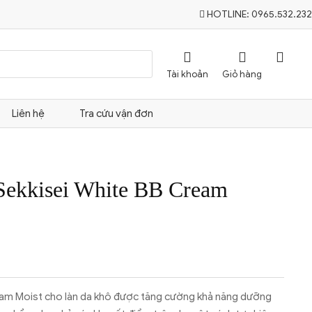
HOTLINE:
0965.532.232




Tài khoản
Giỏ hàng
Liên hệ
Tra cứu vận đơn
Sekkisei White BB Cream
am Moist cho làn da khô được tăng cường khả năng dưỡng