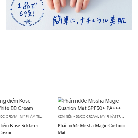
Sản
Sản
phẩm
phẩm
này
này
,
,
B/CC CREAM
MỸ PHẨM TRANG ĐIỂM
KEM NỀN - BB/CC CREAM
MỸ PHẨM TRANG ĐIỂM
có
có
điểm Kose Sekkisei
Phấn nước Missha Magic Cushion
nhiều
nhiều
Cream
Mat
biến
biến