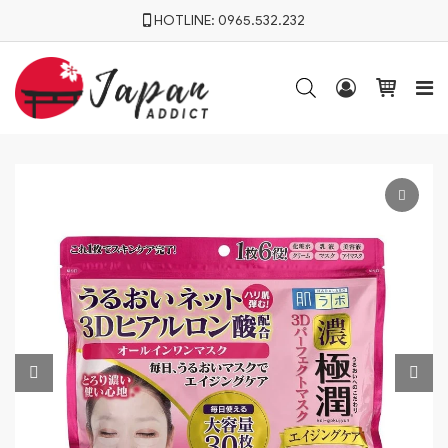
HOTLINE:
0965.532.232



