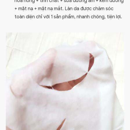
hoa hồng + tinh chất + sữa dưỡng ẩm + kem dưỡng
+ mặt nạ + mặt nạ mắt. Làn da được chăm sóc
toàn diện chỉ với 1 sản phẩm, nhanh chóng, tiện lợi.