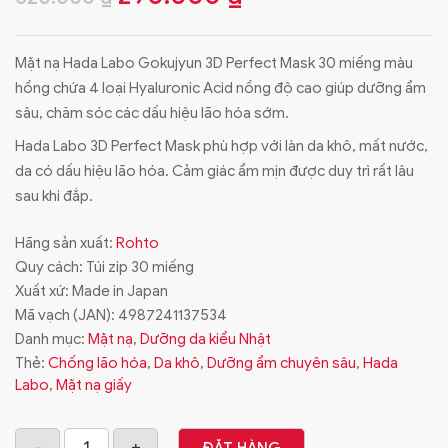
gốc
hiện
Mặt nạ Hada Labo Gokujyun 3D Perfect Mask 30 miếng màu
là:
tại
hồng chứa 4 loại Hyaluronic Acid nồng độ cao giúp dưỡng ẩm
320.000 ₫.
là:
sâu, chăm sóc các dấu hiệu lão hóa sớm.
290.000 ₫.
Hada Labo 3D Perfect Mask phù hợp với làn da khô, mất nước,
da có dấu hiệu lão hóa. Cảm giác ẩm mịn được duy trì rất lâu
sau khi đắp.
Hãng sản xuất:
Rohto
Quy cách: Túi zip 30 miếng
Xuất xứ: Made in Japan
Mã vạch (JAN):
4987241137534
Danh mục:
Mặt nạ
,
Dưỡng da kiểu Nhật
Thẻ:
Chống lão hóa
,
Da khô
,
Dưỡng ẩm chuyên sâu
,
Hada
Labo
,
Mặt nạ giấy