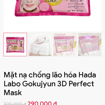
Mặt nạ chống lão hóa Hada
Labo Gokujyun 3D Perfect
Mask
Giá
Giá
290.000
₫
320.000
₫