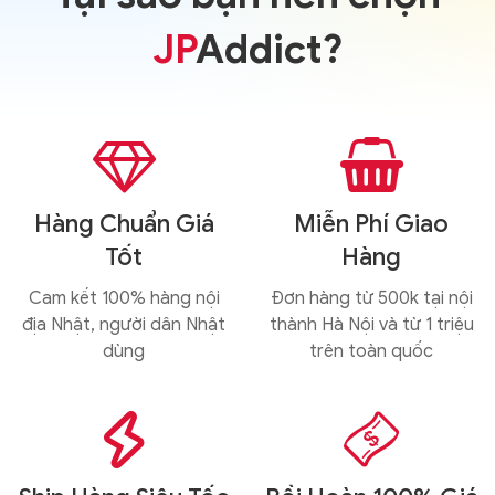
JP
Addict?


Hàng Chuẩn Giá
Miễn Phí Giao
Tốt
Hàng
Cam kết 100% hàng nội
Đơn hàng từ 500k tại nội
địa Nhật, người dân Nhật
thành Hà Nội và từ 1 triệu
dùng
trên toàn quốc

