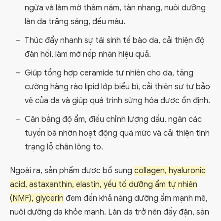
ngừa và làm mờ thâm nám, tàn nhang, nuôi dưỡng
làn da trắng sáng, đều màu.
Thúc đẩy nhanh sự tái sinh tế bào da, cải thiện độ
đàn hồi, làm mờ nếp nhăn hiệu quả.
Giúp tổng hợp ceramide tự nhiên cho da, tăng
cường hàng rào lipid lớp biểu bì, cải thiện sự tự bảo
vệ của da và giúp quá trình sừng hóa được ổn định.
Cân bằng độ ẩm, điều chỉnh lượng dầu, ngăn các
tuyến bã nhờn hoạt động quá mức và cải thiện tình
trạng lỗ chân lông to.
Ngoài ra, sản phẩm được bổ sung
collagen, hyaluronic
acid, astaxanthin, elastin, yếu tố dưỡng ẩm tự nhiên
(NMF), glycerin
đem đến khả năng dưỡng ẩm mạnh mẽ,
nuôi dưỡng da khỏe mạnh. Làn da trở nên đầy đặn, săn