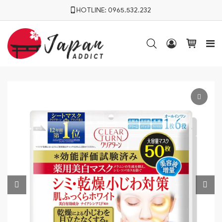
HOTLINE:
0965.532.232



