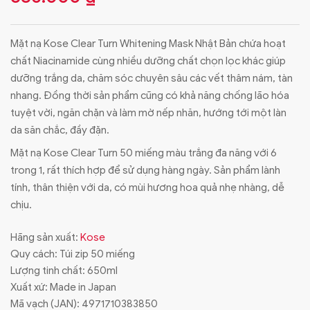
Mặt nạ Kose Clear Turn Whitening Mask Nhật Bản chứa hoạt
chất Niacinamide cùng nhiều dưỡng chất chọn lọc khác giúp
dưỡng trắng da, chăm sóc chuyên sâu các vết thâm nám, tàn
nhang. Đồng thời sản phẩm cũng có khả năng chống lão hóa
tuyệt vời, ngăn chặn và làm mờ nếp nhăn, hướng tới một làn
da săn chắc, đầy đặn.
Mặt nạ Kose Clear Turn 50 miếng màu trắng đa năng với 6
trong 1, rất thích hợp để sử dụng hàng ngày. Sản phẩm lành
tính, thân thiện với da, có mùi hương hoa quả nhẹ nhàng, dễ
chịu.
Hãng sản xuất:
Kose
Quy cách: Túi zip 50 miếng
Lượng tinh chất: 650ml
Xuất xứ: Made in Japan
Mã vạch (JAN):
4971710383850