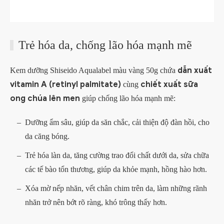
Trẻ hóa da, chống lão hóa mạnh mẽ
dẫn xuất
Kem dưỡng Shiseido Aqualabel màu vàng 50g chứa
vitamin A (retinyl palmitate)
chiết xuất sữa
cùng
ong chúa lên men
giúp chống lão hóa mạnh mẽ:
Dưỡng ẩm sâu, giúp da săn chắc, cải thiện độ đàn hồi, cho
da căng bóng.
Trẻ hóa làn da, tăng cường trao đổi chất dưới da, sửa chữa
các tế bào tổn thương, giúp da khỏe mạnh, hồng hào hơn.
Xóa mờ nếp nhăn, vết chân chim trên da, làm những rãnh
nhăn trở nên bớt rõ ràng, khó trông thấy hơn.