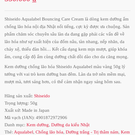
Shiseido Aqualabel Bouncing Care Cream là dòng kem dưỡng ẩm
chống lão hóa nội địa Nhật nổi tiếng, cực kỳ được ưa chuộng. Sản
phẩm chăm sóc chuyên sâu làn da đang gặp phải các vấn đề về
lão hóa như sự xuất hiện của đốm nâu, tàn nhang, nếp nhăn, da
chảy xệ, thiếu đàn hồi… Kết cấu dạng kem mịn mượt, giúp khóa
ẩm, cung cấp độ ẩm cùng dưỡng chất dồi dào cho da căng mọng.
Kem dưỡng chống lão hóa Shiseido Aqualabel màu vàng 50g lý
tưởng với vai trò kem dưỡng ban đêm. Làn da trở nên mềm mại,
mượt mà, tươi sáng hơn, có thể cảm nhận ngay sáng hôm sau.
Hãng sản xuất:
Shiseido
Trọng lượng: 50g
Xuất xứ: Made in Japan
Mã vạch (JAN):
4901872972906
Danh mục:
Kem dưỡng
,
Dưỡng da kiểu Nhật
Thẻ:
Aqualabel
,
Chống lão hóa
,
Dưỡng trắng - Trị thâm nám
,
Kem