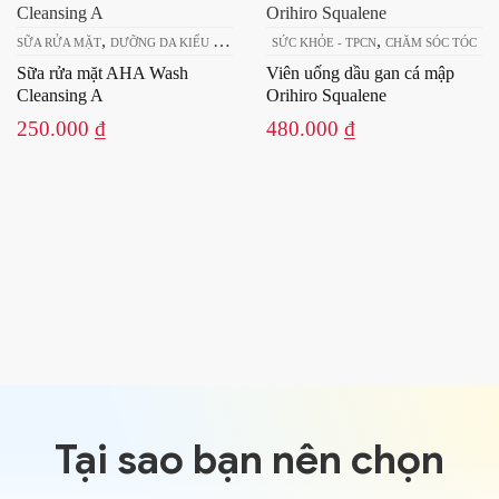
,
,
TẨY TRANG
SỨC KHỎE - TPCN
CHĂM SÓC TÓC
Viên uống dầu gan cá mập
Orihiro Squalene
480.000
₫
SỨC KHỎE - TPCN
Viên uống cấp nước DHC
Hyaluronic Acid
210.000
₫
Tại sao bạn nên chọn