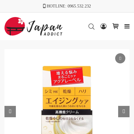

HOTLINE:
0965.532.232


