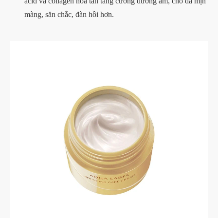
acid và collagen hòa tan tăng cường dưỡng ẩm, cho da mịn
màng, săn chắc, đàn hồi hơn.