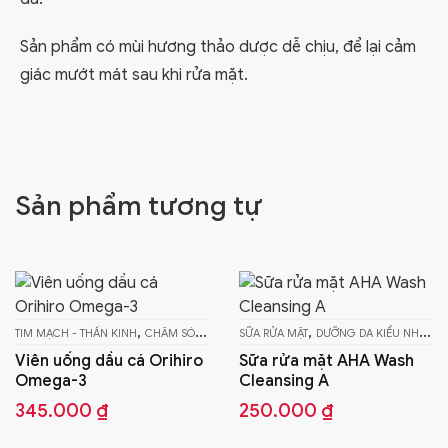
Sản phẩm có mùi hương thảo dược dễ chịu, để lại cảm
giác mướt mát sau khi rửa mặt.
Sản phẩm tương tự
,
,
,
,
CƠ XƯƠNG KHỚP
SỮA RỬA MẶT
DƯỠNG DA KIỂU NHẬT
SỨC KHỎE - TPCN
TẨY TRANG
Sữa rửa mặt AHA Wash
Cleansing A
250.000
₫