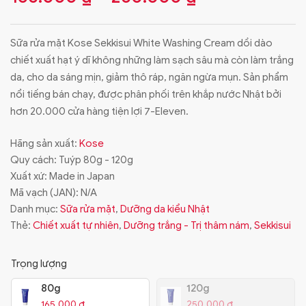
Sữa rửa mặt Kose Sekkisui White Washing Cream dồi dào
chiết xuất hạt ý dĩ không những làm sạch sâu mà còn làm trắng
da, cho da sáng mịn, giảm thô ráp, ngăn ngừa mụn. Sản phẩm
nổi tiếng bán chạy, được phân phối trên khắp nước Nhật bởi
hơn 20.000 cửa hàng tiện lợi 7-Eleven.
Hãng sản xuất:
Kose
Quy cách: Tuýp 80g - 120g
Xuất xứ: Made in Japan
Mã vạch (JAN):
N/A
Danh mục:
Sữa rửa mặt
,
Dưỡng da kiểu Nhật
Thẻ:
Chiết xuất tự nhiên
,
Dưỡng trắng - Trị thâm nám
,
Sekkisui
Trọng lượng
80g
120g
165.000
₫
250.000
₫