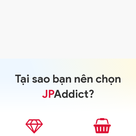
,
SỮA RỬA MẶT
DƯỠNG DA KIỂU NHẬT
Sữa rửa mặt AHA Wash
Cleansing C
250.000
₫
Tại sao bạn nên chọn
JP
Addict?

