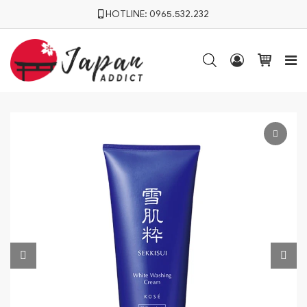
HOTLINE:
0965.532.232



