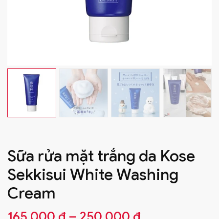
Sữa rửa mặt trắng da Kose
Sekkisui White Washing
Cream
165.000
₫
–
250.000
₫