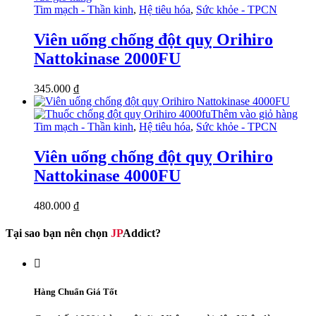
Tim mạch - Thần kinh
,
Hệ tiêu hóa
,
Sức khỏe - TPCN
Viên uống chống đột quỵ Orihiro
Nattokinase 2000FU
345.000
₫
Thêm vào giỏ hàng
Tim mạch - Thần kinh
,
Hệ tiêu hóa
,
Sức khỏe - TPCN
Viên uống chống đột quỵ Orihiro
Nattokinase 4000FU
480.000
₫
Tại sao bạn nên chọn
JP
Addict?

Hàng Chuẩn Giá Tốt