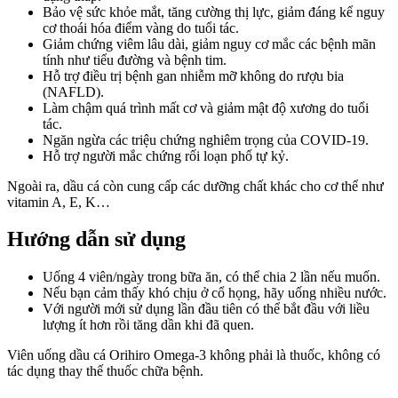
Bảo vệ sức khỏe mắt, tăng cường thị lực, giảm đáng kể nguy
cơ thoái hóa điểm vàng do tuổi tác.
Giảm chứng viêm lâu dài, giảm nguy cơ mắc các bệnh mãn
tính như tiểu đường và bệnh tim.
Hỗ trợ điều trị bệnh gan nhiễm mỡ không do rượu bia
(NAFLD).
Làm chậm quá trình mất cơ và giảm mật độ xương do tuổi
tác.
Ngăn ngừa các triệu chứng nghiêm trọng của COVID-19.
Hỗ trợ người mắc chứng rối loạn phổ tự kỷ.
Ngoài ra, dầu cá còn cung cấp các dưỡng chất khác cho cơ thể như
vitamin A, E, K…
Hướng dẫn sử dụng
Uống 4 viên/ngày trong bữa ăn, có thể chia 2 lần nếu muốn.
Nếu bạn cảm thấy khó chịu ở cổ họng, hãy uống nhiều nước.
Với người mới sử dụng lần đầu tiên có thể bắt đầu với liều
lượng ít hơn rồi tăng dần khi đã quen.
Viên uống dầu cá Orihiro Omega-3 không phải là thuốc, không có
tác dụng thay thế thuốc chữa bệnh.