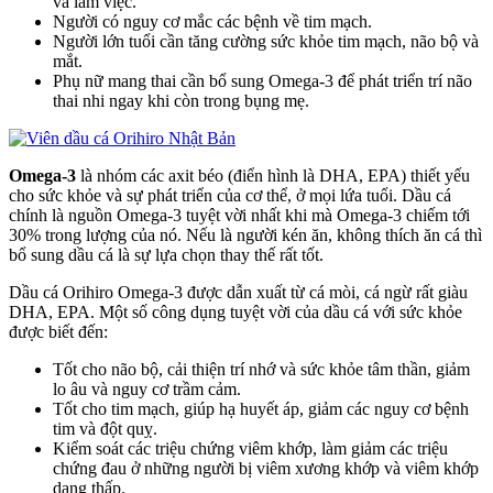
và làm việc.
Người có nguy cơ mắc các bệnh về tim mạch.
Người lớn tuổi cần tăng cường sức khỏe tim mạch, não bộ và
mắt.
Phụ nữ mang thai cần bổ sung Omega-3 để phát triển trí não
thai nhi ngay khi còn trong bụng mẹ.
Omega-3
là nhóm các axit béo (điển hình là DHA, EPA) thiết yếu
cho sức khỏe và sự phát triển của cơ thể, ở mọi lứa tuổi. Dầu cá
chính là nguồn Omega-3 tuyệt vời nhất khi mà Omega-3 chiếm tới
30% trong lượng của nó. Nếu là người kén ăn, không thích ăn cá thì
bổ sung dầu cá là sự lựa chọn thay thế rất tốt.
Dầu cá Orihiro Omega-3 được dẫn xuất từ cá mòi, cá ngừ rất giàu
DHA, EPA. Một số công dụng tuyệt vời của dầu cá với sức khỏe
được biết đến:
Tốt cho não bộ, cải thiện trí nhớ và sức khỏe tâm thần, giảm
lo âu và nguy cơ trầm cảm.
Tốt cho tim mạch, giúp hạ huyết áp, giảm các nguy cơ bệnh
tim và đột quỵ.
Kiểm soát các triệu chứng viêm khớp, làm giảm các triệu
chứng đau ở những người bị viêm xương khớp và viêm khớp
dạng thấp.