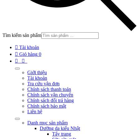
Tìm kiếm sản phẩm

Tài khoản

Giỏ hàng
0


Giới thiệu
Tài khoản
Tra cứu vận đơn
Chính sách thanh toán
Chính sách vận chuyển
Chính sách đổi trả hàng
Chính sách bảo mật
Liên hệ
Danh mục sản phẩm
Dưỡng da kiểu Nhật
Tẩy trang