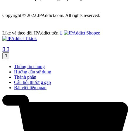
Copyright © 2022 JPAddict.com. All rights reserved.
Like và theo dõi JPAddict trên




Thông tin chung
Hướng dẫn sử dụng
Thành phần
Câu hỏi thường gặp
Bài viết liên quan