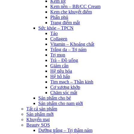
Kem lót
Kem nền – BB/CC Cream
Kem che khuyết điểm
Phấn phủ
Trang điểm mắt
Sức khỏe – TPCN
Tảo
Collagen
Vitamin – Khoáng chất
Trắng da – Trị nám
Trị mụn
Trà – Đồ uống
Giảm cân
Hệ tiêu hóa
Hệ hô hấp
Tim mạch – Thần kinh
Cơ xương khớp
Chăm sóc mắt
Sản phẩm cho bé
Sản phẩm cho nam giới
Tất cả sản phẩm
Sản phẩm mới
Khuyến mại
Beauty SOS
Dưỡng trắng – Trị thâm nám