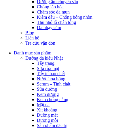
Dưỡng ẩm chuyên sâu
Chống lão hóa
Chăm sóc da mụn
Kiềm dầu – Chống bóng nhờn
Thu nhỏ lỗ chân lông
Da nhạy cảm
Blog
Liên hệ
Tra cứu vận đơn
Danh mục sản phẩm
Dưỡng da kiểu Nhật
Tẩy trang
Sữa rửa mặt
Tẩy tế bào chết
Nước hoa hồng
Serum – Tinh chất
Sữa dưỡng
Kem dưỡng
Kem chống nắng
Mặt nạ
Xịt khoáng
Dưỡng mắt
Dưỡng môi
Sản phẩm đặc trị