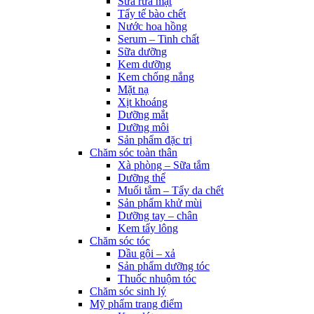
Sữa rửa mặt
Tẩy tế bào chết
Nước hoa hồng
Serum – Tinh chất
Sữa dưỡng
Kem dưỡng
Kem chống nắng
Mặt nạ
Xịt khoáng
Dưỡng mắt
Dưỡng môi
Sản phẩm đặc trị
Chăm sóc toàn thân
Xà phòng – Sữa tắm
Dưỡng thể
Muối tắm – Tẩy da chết
Sản phẩm khử mùi
Dưỡng tay – chân
Kem tẩy lông
Chăm sóc tóc
Dầu gội – xả
Sản phẩm dưỡng tóc
Thuốc nhuộm tóc
Chăm sóc sinh lý
Mỹ phẩm trang điểm