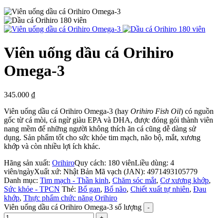
Viên uống dầu cá Orihiro
Omega-3
345.000
₫
Viên uống dầu cá Orihiro Omega-3 (hay
Orihiro Fish Oil
) có nguồn
gốc từ cá mòi, cá ngừ giàu EPA và DHA, được đóng gói thành viên
nang mềm để những người không thích ăn cá cũng dễ dàng sử
dụng. Sản phẩm tốt cho sức khỏe tim mạch, não bộ, mắt, xương
khớp và còn nhiều lợi ích khác.
Hãng sản xuất:
Orihiro
Quy cách: 180 viên
Liều dùng: 4
viên/ngày
Xuất xứ: Nhật Bản
Mã vạch (JAN):
4971493105779
Danh mục:
Tim mạch - Thần kinh
,
Chăm sóc mắt
,
Cơ xương khớp
,
Sức khỏe - TPCN
Thẻ:
Bổ gan
,
Bổ não
,
Chiết xuất tự nhiên
,
Đau
khớp
,
Thực phẩm chức năng Orihiro
Viên uống dầu cá Orihiro Omega-3 số lượng