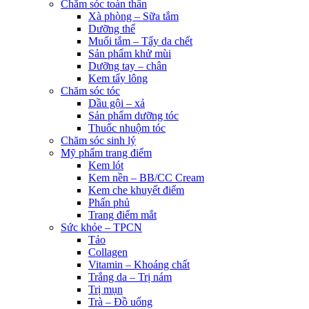
Chăm sóc toàn thân
Xà phòng – Sữa tắm
Dưỡng thể
Muối tắm – Tẩy da chết
Sản phẩm khử mùi
Dưỡng tay – chân
Kem tẩy lông
Chăm sóc tóc
Dầu gội – xả
Sản phẩm dưỡng tóc
Thuốc nhuộm tóc
Chăm sóc sinh lý
Mỹ phẩm trang điểm
Kem lót
Kem nền – BB/CC Cream
Kem che khuyết điểm
Phấn phủ
Trang điểm mắt
Sức khỏe – TPCN
Tảo
Collagen
Vitamin – Khoáng chất
Trắng da – Trị nám
Trị mụn
Trà – Đồ uống