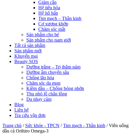
Giảm cân
Hệ tiêu hóa
Hệ hô hấp
Tim mạch – Thần kinh
Cơ xương khớp
Chăm sóc mắt
Sản phẩm cho bé
Sản phẩm cho nam giới
Tất cả sản phẩm
Sản phẩm mới
Khuyến mại
Beauty SOS
Dưỡng trắng – Trị thâm nám
Dưỡng ẩm chuyên sâu
Chống lão hóa
Chăm sóc da mụn
Kiềm dầu – Chống bóng nhờn
Thu nhỏ lỗ chân lông
Da nhạy cảm
Blog
Liên hệ
Tra cứu vận đơn
Trang chủ
/
Sức khỏe - TPCN
/
Tim mạch - Thần kinh
/
Viên uống
dầu cá Orihiro Omega-3