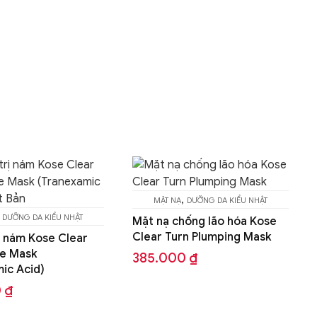
,
NẠ
DƯỠNG DA KIỂU NHẬT
chống lão hóa Kose
urn Plumping Mask
00
₫