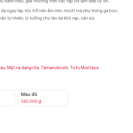
 danh hiệu, giải thưởng trên các tạp chí làm đẹp uy tín.
n da ngay lập tức trở nên ẩm mịn, mượt mà như trứng gà bóc.
ần tự nhiên, lý tưởng cho làn da khô ráp, sần sùi.
sâu
,
Mặt nạ dạng rửa
,
Tamanokoshi
,
Tofu Moritaya
Màu đỏ
320.000
₫