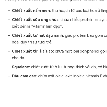
Chiết xuất nấm men
: thu hoạch từ các loại hoa ở là
Chiết xuất sữa ong chúa
: chứa nhiều protein, enzy
biết đến là “vitamin làm đẹp”.
Chiết xuất từ hạt đậu nành
: giàu protein bao gồm cá
hóa, duy trì sự tươi trẻ.
Chiết xuất từ lá tía tô
: chứa một loại polyphenol gọi 
cho da.
Squalane
: chiết xuất từ ô liu, tương thích với da, c
Dầu cám gạo
: chứa axit oleic, axit linoleic, vitamin E