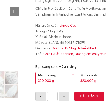
mang đậm truyền thống Nhật Bản với rất nhiều
Chỉ cần 5 phút đắp mặt nạ Tofu Moritaya, là
Sản phẩm lành tính, chiết xuất từ các thành ph
Hãng sản xuất:
Jimos Co.
Trọng lượng: 150g
Xuất xứ: Made in Japan
Mã vạch (JAN):
4560147175291
Danh mục:
Mặt nạ
,
Dưỡng da kiểu Nhật
Thẻ:
Chiết xuất tự nhiên
,
Dưỡng ẩm chuyên 
Bạn đang xem
Màu trắng
Màu trắng
Màu xanh
320.000
₫
320.000
₫
ĐẶT HÀNG