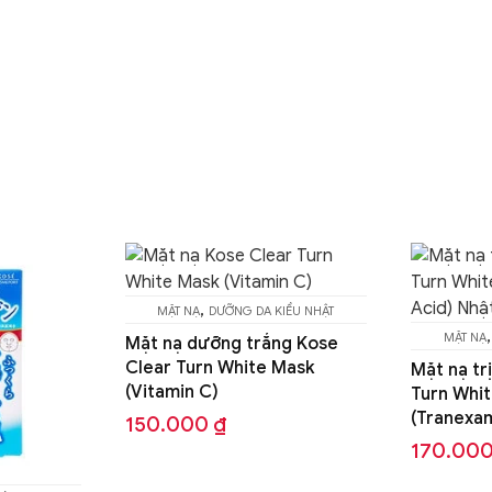
 KIỂU NHẬT
MẶT 
,
MẶT NẠ
DƯỠNG DA KIỂU NHẬT
ắng Kose
Mặt nạ 
e Mask
Clear T
Mặt nạ trị nám Kose Clear
Turn White Mask
385.0
(Tranexamic Acid)
170.000
₫