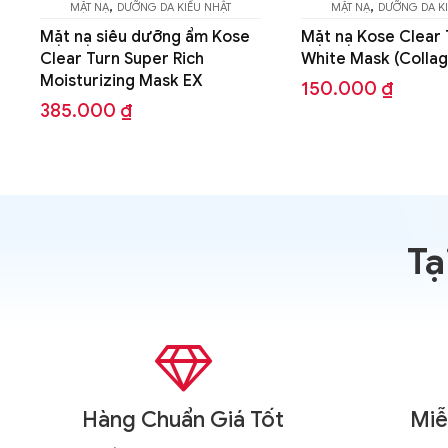
,
MẶT NẠ
DƯỠNG DA KIỂU NHẬT
e
Mặt nạ Kose Clear Turn
White Mask (Collagen)
150.000
₫
Tạ

Hàng Chuẩn Giá Tốt
Miễ