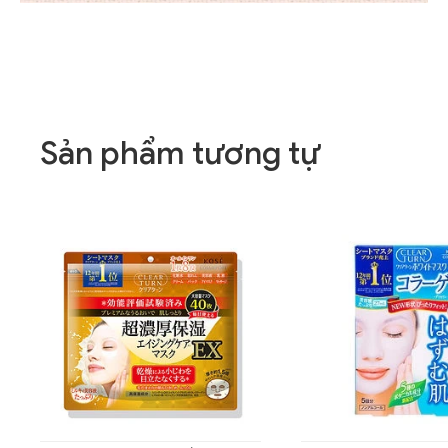
Sản phẩm tương tự
,
MẶT NẠ
DƯỠNG DA
Mặt nạ dưỡng tr
Clear Turn Whit
(Vitamin C)
150.000
₫