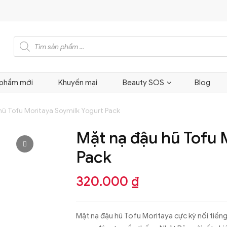
Tìm
kiếm
sản
phẩm
 phẩm mới
Khuyến mại
Beauty SOS
Blog
hũ Tofu Moritaya Soymilk Yogurt Pack
Mặt nạ đậu hũ Tofu 
Pack
320.000
₫
Mặt nạ đậu hũ Tofu Moritaya cực kỳ nổi tiếng