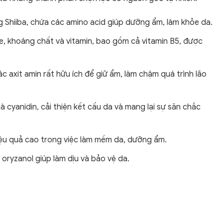
ng Shiiba, chứa các amino acid giúp dưỡng ẩm, làm khỏe da.
me, khoáng chất và vitamin, bao gồm cả vitamin B5, được
c axit amin rất hữu ích để giữ ẩm, làm chậm quá trình lão
là cyanidin, cải thiện kết cấu da và mang lại sự săn chắc
ó hiệu quả cao trong việc làm mềm da, dưỡng ẩm.
 và oryzanol giúp làm dịu và bảo vệ da.