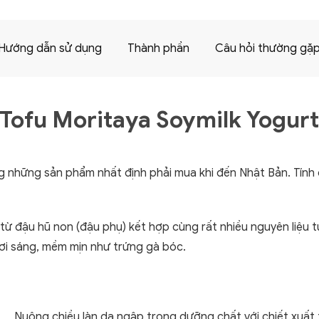
Hướng dẫn sử dụng
Thành phần
Câu hỏi thường gặ
 Tofu Moritaya Soymilk Yogur
ng những sản phẩm nhất định phải mua khi đến Nhật Bản. Tính
từ đậu hũ non (đậu phụ) kết hợp cùng rất nhiều nguyên liệu 
ơi sáng, mềm mịn như trứng gà bóc.
Nuông chiều làn da ngập trong dưỡng chất với chiết xuất