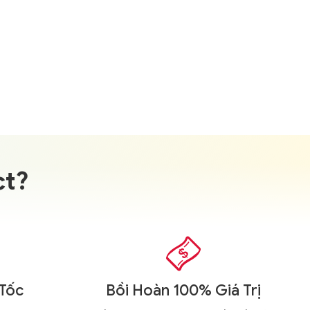
,
MẶT NẠ
DƯỠNG DA KIỂU NHẬT
Mặt nạ nâng cơ Kose Clear
Turn Moisturizing Lift Mask
EX
385.000
₫
ct?

 Tốc
Bồi Hoàn 100% Giá Trị