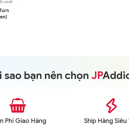
i sao bạn nên chọn
JP
Addi


n Phí Giao Hàng
Ship Hàng Siêu