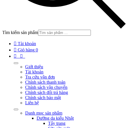
Tìm kiếm sản phẩm

Tài khoản

Giỏ hàng
0


Giới thiệu
Tài khoản
Tra cứu vận đơn
Chính sách thanh toán
Chính sách vận chuyển
Chính sách đổi trả hàng
Chính sách bảo mật
Liên hệ
Danh mục sản phẩm
Dưỡng da kiểu Nhật
Tẩy trang