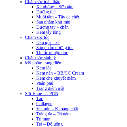
Chăm sóc toàn thân
Xà phòng – Sữa tắm
Dưỡng thể
Muối tắm – Tẩy da chết
Sản phẩm khử mùi
Dưỡng tay – chân
Kem tẩy lông
Chăm sóc tóc
Dầu gội – xả
Sản phẩm dưỡng tóc
Thuốc nhuộm tóc
Chăm sóc sinh lý
Mỹ phẩm trang điểm
Kem lót
Kem nền – BB/CC Cream
Kem che khuyết điểm
Phấn phủ
Trang điểm mắt
Sức khỏe – TPCN
Tảo
Collagen
Vitamin – Khoáng chất
Trắng da – Trị nám
Trị mụn
Trà – Đồ uống