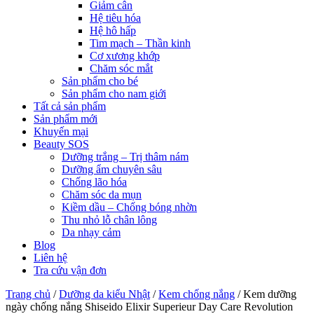
Giảm cân
Hệ tiêu hóa
Hệ hô hấp
Tim mạch – Thần kinh
Cơ xương khớp
Chăm sóc mắt
Sản phẩm cho bé
Sản phẩm cho nam giới
Tất cả sản phẩm
Sản phẩm mới
Khuyến mại
Beauty SOS
Dưỡng trắng – Trị thâm nám
Dưỡng ẩm chuyên sâu
Chống lão hóa
Chăm sóc da mụn
Kiềm dầu – Chống bóng nhờn
Thu nhỏ lỗ chân lông
Da nhạy cảm
Blog
Liên hệ
Tra cứu vận đơn
Trang chủ
/
Dưỡng da kiểu Nhật
/
Kem chống nắng
/
Kem dưỡng
ngày chống nắng Shiseido Elixir Superieur Day Care Revolution