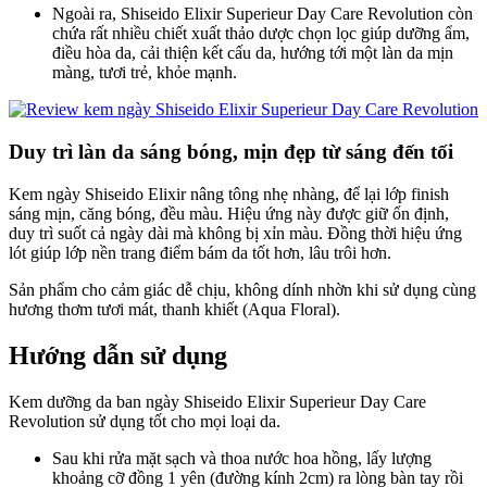
Ngoài ra, Shiseido Elixir Superieur Day Care Revolution còn
chứa rất nhiều chiết xuất thảo dược chọn lọc giúp dưỡng ẩm,
điều hòa da, cải thiện kết cấu da, hướng tới một làn da mịn
màng, tươi trẻ, khỏe mạnh.
Duy trì làn da sáng bóng, mịn đẹp từ sáng đến tối
Kem ngày Shiseido Elixir nâng tông nhẹ nhàng, để lại lớp finish
sáng mịn, căng bóng, đều màu. Hiệu ứng này được giữ ổn định,
duy trì suốt cả ngày dài mà không bị xỉn màu. Đồng thời hiệu ứng
lót giúp lớp nền trang điểm bám da tốt hơn, lâu trôi hơn.
Sản phẩm cho cảm giác dễ chịu, không dính nhờn khi sử dụng cùng
hương thơm tươi mát, thanh khiết (Aqua Floral).
Hướng dẫn sử dụng
Kem dưỡng da ban ngày Shiseido Elixir Superieur Day Care
Revolution sử dụng tốt cho mọi loại da.
Sau khi rửa mặt sạch và thoa nước hoa hồng, lấy lượng
khoảng cỡ đồng 1 yên (đường kính 2cm) ra lòng bàn tay rồi