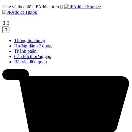
Like và theo dõi JPAddict trên




Thông tin chung
Hướng dẫn sử dụng
Thành phần
Câu hỏi thường gặp
Bài viết liên quan