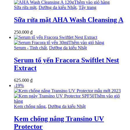
Thêm vào giỏ hàng
Sữa rửa mặt
,
Dưỡng da kiểu Nhật
,
Tẩy trang
Sữa rửa mặt AHA Wash Cleansing A
250.000
₫
Thêm vào giỏ hàng
Serum - Tinh chất
,
Dưỡng da kiểu Nhật
Serum tổ yến Fracora Swiftlet Nest
Extract
625.000
₫
-19%
Thêm vào giỏ
hàng
Kem chống nắng
,
Dưỡng da kiểu Nhật
Kem chống nắng Transino UV
Protector