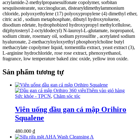
acrylamide-2-methylpropanesulfonate copolymer, sorbitan
sesquiisostearate, succinoglucan, distearyldimethylammonium
chloride, polyoxyethylene (17) polyoxypropylene (4) dimethyl ether,
citric acid , sodium metaphosphate, dibutyl hydroxytoluene,
disodium edetate, hydrophobized hydroxypropyl methylcellulose,
di(phytosteryl 2-octyldodecyl) N-lauroyl-L-glutamate, isopropanol,
sodium citrate, rosemary oil, sodium pyrosulfite , acetylated sodium
hyaluronate, 2-methacryloyloxyethyl phosphorylcholine butyl
methacrylate copolymer liquid, tormentilla extract, yeast extract (3),
L-arginine hydrochloride, rose rose extract, phenoxyethanol,
fragrance, low temperature baked zinc oxide, yellow iron oxide.
Sản phẩm tương tự
Thêm vào giỏ hàng
Sức khỏe - TPCN
,
Chăm sóc tóc
Viên uống dầu gan cá mập Orihiro
Squalene
480.000
₫