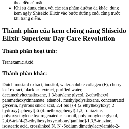
thoa đều cả mặt.
Khi sử dụng cùng với các sản phẩm dưỡng da khác, dùng
kem ngày Shiseido Elixir vào bước dưỡng cuối cùng trước
khi trang điểm.
Thành phần của kem chống nắng Shiseido
Elixir Superieur Day Care Revolution
Thành phần hoạt tính:
Tranexamic Acid.
Thành phần khác:
Dutch mustard extract, inositol, water-soluble collagen (F), cherry
leaf extract, black tea extract, purified water,
decamethyltetrasiloxane, 1,3-butylene glycol, 2-ethylhexyl
paramethoxycinnamate, ethanol , methylpolysiloxane, concentrated
glycerin, hydrous silicic acid, 2,4-bis-[{4-(2-ethylhexyloxy)-2-
hydroxy}-phenyl]-6-(4-methoxyphenyl)-1,3, 5-triazine,
polyoxyethylene hydrogenated castor oil, polypropylene glycol,
2,4,6-tris[4-(2-ethylhexyloxycarbonyl)anilino]-1,3,5-triazine,
isostearic acid, crosslinked N, N -Sodium dimethylacrylamide-2-