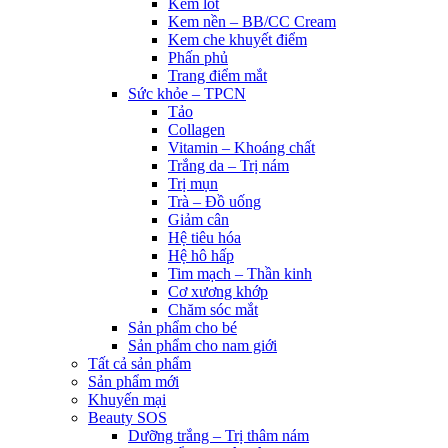
Kem lót
Kem nền – BB/CC Cream
Kem che khuyết điểm
Phấn phủ
Trang điểm mắt
Sức khỏe – TPCN
Tảo
Collagen
Vitamin – Khoáng chất
Trắng da – Trị nám
Trị mụn
Trà – Đồ uống
Giảm cân
Hệ tiêu hóa
Hệ hô hấp
Tim mạch – Thần kinh
Cơ xương khớp
Chăm sóc mắt
Sản phẩm cho bé
Sản phẩm cho nam giới
Tất cả sản phẩm
Sản phẩm mới
Khuyến mại
Beauty SOS
Dưỡng trắng – Trị thâm nám