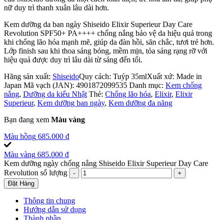
nữ duy trì thanh xuân lâu dài hơn.
Kem dưỡng da ban ngày Shiseido Elixir Superieur Day Care
Revolution SPF50+ PA++++ chống nắng bảo vệ da hiệu quả trong
khi chống lão hóa mạnh mẽ, giúp da đàn hồi, săn chắc, tươi trẻ hơn.
Lớp finish sau khi thoa sáng bóng, mềm mịn, tỏa sáng rạng rỡ với
hiệu quả được duy trì lâu dài từ sáng đến tối.
Hãng sản xuất:
Shiseido
Quy cách: Tuýp 35ml
Xuất xứ: Made in
Japan
Mã vạch (JAN):
4901872099535
Danh mục:
Kem chống
nắng
,
Dưỡng da kiểu Nhật
Thẻ:
Chống lão hóa
,
Elixir
,
Elixir
Superieur
,
Kem dưỡng ban ngày
,
Kem dưỡng đa năng
Bạn đang xem
Màu vàng
Màu hồng
685.000
₫
Màu vàng
685.000
₫
Kem dưỡng ngày chống nắng Shiseido Elixir Superieur Day Care
Revolution số lượng
Đặt Hàng
Thông tin chung
Hướng dẫn sử dụng
Thành phần