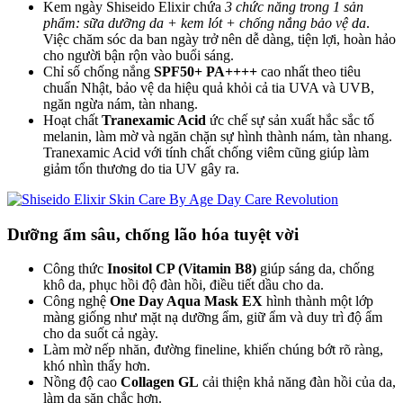
Kem ngày Shiseido Elixir chứa
3 chức năng trong 1 sản
phẩm: sữa dưỡng da + kem lót + chống nắng bảo vệ da
.
Việc chăm sóc da ban ngày trở nên dễ dàng, tiện lợi, hoàn hảo
cho người bận rộn vào buổi sáng.
Chỉ số chống nắng
SPF50+ PA++++
cao nhất theo tiêu
chuẩn Nhật, bảo vệ da hiệu quả khỏi cả tia UVA và UVB,
ngăn ngừa nám, tàn nhang.
Hoạt chất
Tranexamic Acid
ức chế sự sản xuất hắc sắc tố
melanin, làm mờ và ngăn chặn sự hình thành nám, tàn nhang.
Tranexamic Acid với tính chất chống viêm cũng giúp làm
giảm tổn thương do tia UV gây ra.
Dưỡng ẩm sâu, chống lão hóa tuyệt vời
Công thức
Inositol CP (Vitamin B8)
giúp sáng da, chống
khô da, phục hồi độ đàn hồi, điều tiết dầu cho da.
Công nghệ
One Day Aqua Mask EX
hình thành một lớp
màng giống như mặt nạ dưỡng ẩm, giữ ẩm và duy trì độ ẩm
cho da suốt cả ngày.
Làm mờ nếp nhăn, đường fineline, khiến chúng bớt rõ ràng,
khó nhìn thấy hơn.
Nồng độ cao
Collagen GL
cải thiện khả năng đàn hồi của da,
làm da săn chắc hơn.