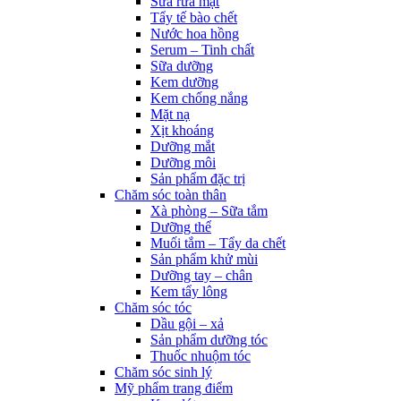
Sữa rửa mặt
Tẩy tế bào chết
Nước hoa hồng
Serum – Tinh chất
Sữa dưỡng
Kem dưỡng
Kem chống nắng
Mặt nạ
Xịt khoáng
Dưỡng mắt
Dưỡng môi
Sản phẩm đặc trị
Chăm sóc toàn thân
Xà phòng – Sữa tắm
Dưỡng thể
Muối tắm – Tẩy da chết
Sản phẩm khử mùi
Dưỡng tay – chân
Kem tẩy lông
Chăm sóc tóc
Dầu gội – xả
Sản phẩm dưỡng tóc
Thuốc nhuộm tóc
Chăm sóc sinh lý
Mỹ phẩm trang điểm