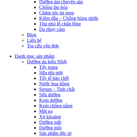
Dưỡng ẩm chuyên sâu
Chống lão hóa
Chăm sóc da mụn
Kiềm dầu – Chống bóng nhờn
Thu nhỏ lỗ chân lông
Da nhạy cảm
Blog
Liên hệ
Tra cứu vận đơn
Danh mục sản phẩm
Dưỡng da kiểu Nhật
Tẩy trang
Sữa rửa mặt
Tẩy tế bào chết
Nước hoa hồng
Serum – Tinh chất
Sữa dưỡng
Kem dưỡng
Kem chống nắng
Mặt nạ
Xịt khoáng
Dưỡng mắt
Dưỡng môi
Sản phẩm đặc trị