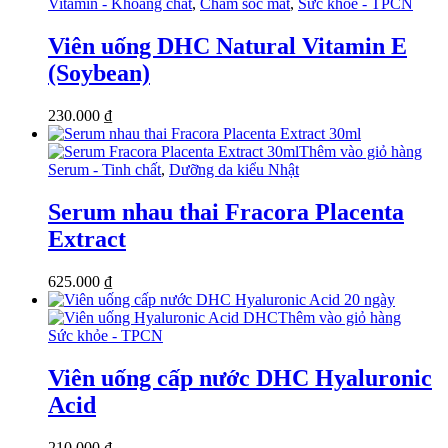
Vitamin - Khoáng chất
,
Chăm sóc mắt
,
Sức khỏe - TPCN
Viên uống DHC Natural Vitamin E
(Soybean)
230.000
₫
Thêm vào giỏ hàng
Serum - Tinh chất
,
Dưỡng da kiểu Nhật
Serum nhau thai Fracora Placenta
Extract
625.000
₫
Thêm vào giỏ hàng
Sức khỏe - TPCN
Viên uống cấp nước DHC Hyaluronic
Acid
210.000
₫