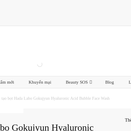
hẩm mới
Khuyến mại
Beauty SOS
Blog
L
 tạo bọt Hada Labo Gokujyun Hyaluronic Acid Bubble Face Wash
Th
abo Gokujyun Hyaluronic