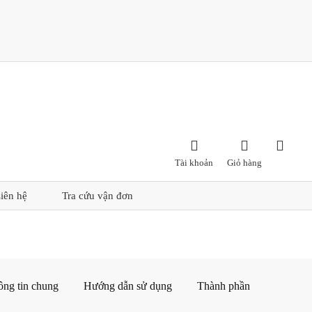



Tài khoản
Giỏ hàng
iên hệ
Tra cứu vận đơn
ông tin chung
Hướng dẫn sử dụng
Thành phần