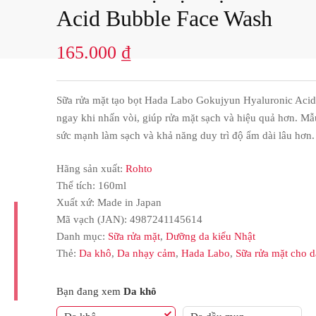
Acid Bubble Face Wash
165.000
₫
Sữa rửa mặt tạo bọt Hada Labo Gokujyun Hyaluronic Acid
ngay khi nhấn vòi, giúp rửa mặt sạch và hiệu quả hơn. M
sức mạnh làm sạch và khả năng duy trì độ ẩm dài lâu hơn.
Hãng sản xuất:
Rohto
Thể tích: 160ml
Xuất xứ: Made in Japan
Mã vạch (JAN):
4987241145614
Danh mục:
Sữa rửa mặt
,
Dưỡng da kiểu Nhật
Thẻ:
Da khô
,
Da nhạy cảm
,
Hada Labo
,
Sữa rửa mặt cho 
Bạn đang xem
Da khô