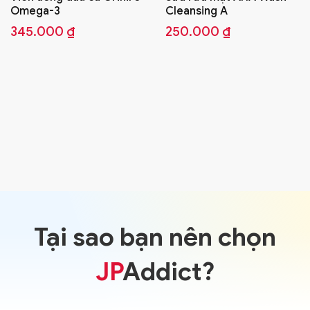
Cleansing A
250.000
₫
,
SỮA RỬA MẶT
DƯỠNG DA KIỂU NHẬT
Sữa rửa mặt AHA Wash
Cleansing BLACK
250.000
₫
Tại sao bạn nên chọn
JP
Addict?