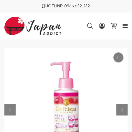
HOTLINE:
0965.532.232



