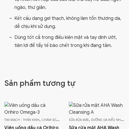
ngào, thư giãn.
Kết cấu dạng gel thạch, không làm tổn thương da,
dễ chịu khi sử dụng.
Dùng tốt cả trong điều kiện mặt và tay dính ướt,
tiện lợi để tẩy tế bào chết trong khi đang tắm.
Sản phẩm tương tự
,
,
,
,
CƠ XƯƠNG KHỚP
SỮA RỬA MẶT
DƯỠNG DA KIỂU NHẬT
SỨC KHỎE - TPCN
TẨY TRANG
Sữa rửa mặt AHA Wash