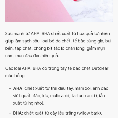
Sức mạnh từ AHA, BHA chiết xuất từ hoa quả tự nhiên
giúp làm sạch sâu, loại bỏ da chết, tế bào sừng già, bụi
bẩn, tạp chất, chống bít tắc lỗ chân lông, giảm mụn
cám, mụn đầu đen hiệu quả.
Các loại AHA, BHA có trong tẩy tế bào chết Detclear
màu hồng:
AHA
: chiết xuất từ trái dâu tây, mâm xôi, anh đào,
việt quất, đào, lựu, malic acid, tartaric acid (dẫn
xuất từ họ nho).
BHA
: chiết xuất từ cây liễu trắng (willow bark).