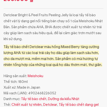
Detclear Bright & Peel Fruits Peeling Jelly là loại tẩy tế bào
chết vật lý dạng gel nổi tiếng bán chạy số 1 của Meishoku Nhật
Bản. Sản phẩm chứa AHA, BHA được chiết xuất tự nhiên từ trái
cây giúp làm sạch sâu hiệu quả, để lại cảm giác trơn mướt sau
khi sử dụng.
Tẩy tế bào chết Detclear màu hồng Mixed Berry tăng cường
lượng AHA từ các loại trái cây họ dâu giúp làm sạch sâu hơn,
cho da mượt mà, mềm mại hơn. Sản phẩm có mùi hương tự
nhiên tổng hợp của những loại quả họ dâu thơm mát, thư giãn.
Hãng sản xuất:
Meishoku
Thể tích: 180ml
Xuất xứ: Made in Japan
Mã vạch (JAN):
4902468226052
Danh mục:
Tẩy tế bào chết
,
Dưỡng da kiểu Nhật
Thẻ:
Chiết xuất tự nhiên
,
Detclear
,
Tẩy tế bào chết dạng gel