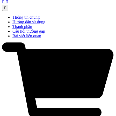



Thông tin chung
Hướng dẫn sử dụng
Thành phần
Câu hỏi thường gặp
Bài viết liên quan