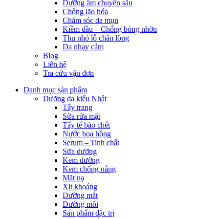
Dưỡng ẩm chuyên sâu
Chống lão hóa
Chăm sóc da mụn
Kiềm dầu – Chống bóng nhờn
Thu nhỏ lỗ chân lông
Da nhạy cảm
Blog
Liên hệ
Tra cứu vận đơn
Danh mục sản phẩm
Dưỡng da kiểu Nhật
Tẩy trang
Sữa rửa mặt
Tẩy tế bào chết
Nước hoa hồng
Serum – Tinh chất
Sữa dưỡng
Kem dưỡng
Kem chống nắng
Mặt nạ
Xịt khoáng
Dưỡng mắt
Dưỡng môi
Sản phẩm đặc trị