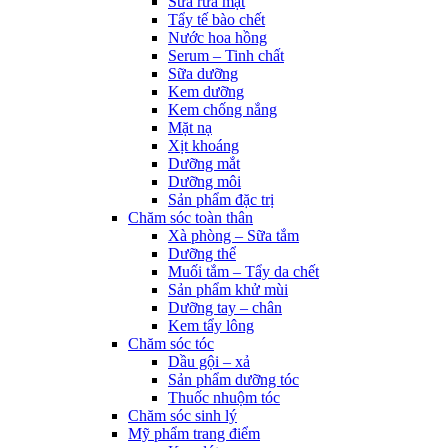
Sữa rửa mặt
Tẩy tế bào chết
Nước hoa hồng
Serum – Tinh chất
Sữa dưỡng
Kem dưỡng
Kem chống nắng
Mặt nạ
Xịt khoáng
Dưỡng mắt
Dưỡng môi
Sản phẩm đặc trị
Chăm sóc toàn thân
Xà phòng – Sữa tắm
Dưỡng thể
Muối tắm – Tẩy da chết
Sản phẩm khử mùi
Dưỡng tay – chân
Kem tẩy lông
Chăm sóc tóc
Dầu gội – xả
Sản phẩm dưỡng tóc
Thuốc nhuộm tóc
Chăm sóc sinh lý
Mỹ phẩm trang điểm