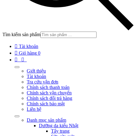
Tìm kiếm sản phẩm

Tài khoản

Giỏ hàng
0


Giới thiệu
Tài khoản
Tra cứu vận đơn
Chính sách thanh toán
Chính sách vận chuyển
Chính sách đổi trả hàng
Chính sách bảo mật
Liên hệ
Danh mục sản phẩm
Dưỡng da kiểu Nhật
Tẩy trang