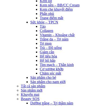
Kem lót
Kem nền – BB/CC Cream
Kem che khuyết điểm
Phấn phủ
Trang điểm mắt
Sức khỏe – TPCN
Tảo
Collagen
Vitamin – Khoáng chất
Trắng da – Trị nám
Trị mụn
Trà – Đồ uống
Giảm cân
Hệ tiêu hóa
Hệ hô hấp
Tim mạch – Thần kinh
Cơ xương khớp
Chăm sóc mắt
Sản phẩm cho bé
Sản phẩm cho nam giới
Tất cả sản phẩm
Sản phẩm mới
Khuyến mại
Beauty SOS
Dưỡng trắng – Trị thâm nám