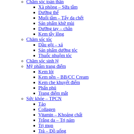
Chăm sóc toàn thân
Xà phòng – Sữa tắm
Dưỡng thể
Muối tắm – Tẩy da chết
Sản phẩm khử mùi
Dưỡng tay – chân
Kem tẩy lông
Chăm sóc tóc
Dầu gội – xả
Sản phẩm dưỡng tóc
Thuốc nhuộm tóc
Chăm sóc sinh lý
Mỹ phẩm trang điểm
Kem lót
Kem nền – BB/CC Cream
Kem che khuyết điểm
Phấn phủ
Trang điểm mắt
Sức khỏe – TPCN
Tảo
Collagen
Vitamin – Khoáng chất
Trắng da – Trị nám
Trị mụn
Trà – Đồ uống