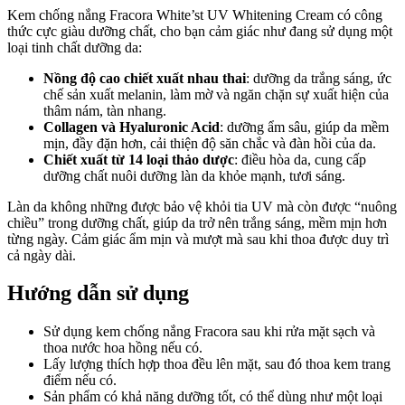
Kem chống nắng Fracora White’st UV Whitening Cream có công
thức cực giàu dưỡng chất, cho bạn cảm giác như đang sử dụng một
loại tinh chất dưỡng da:
Nồng độ cao chiết xuất nhau thai
: dưỡng da trắng sáng, ức
chế sản xuất melanin, làm mờ và ngăn chặn sự xuất hiện của
thâm nám, tàn nhang.
Collagen và Hyaluronic Acid
: dưỡng ẩm sâu, giúp da mềm
mịn, đầy đặn hơn, cải thiện độ săn chắc và đàn hồi của da.
Chiết xuất từ 14 loại thảo dược
: điều hòa da, cung cấp
dưỡng chất nuôi dưỡng làn da khỏe mạnh, tươi sáng.
Làn da không những được bảo vệ khỏi tia UV mà còn được “nuông
chiều” trong dưỡng chất, giúp da trở nên trắng sáng, mềm mịn hơn
từng ngày. Cảm giác ẩm mịn và mượt mà sau khi thoa được duy trì
cả ngày dài.
Hướng dẫn sử dụng
Sử dụng kem chống nắng Fracora sau khi rửa mặt sạch và
thoa nước hoa hồng nếu có.
Lấy lượng thích hợp thoa đều lên mặt, sau đó thoa kem trang
điểm nếu có.
Sản phẩm có khả năng dưỡng tốt, có thể dùng như một loại