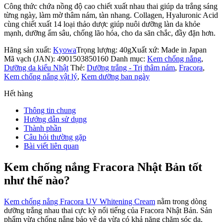
Công thức chứa nồng độ cao chiết xuất nhau thai giúp da trắng sáng
từng ngày, làm mờ thâm nám, tàn nhang. Collagen, Hyaluronic Acid
cùng chiết xuất 14 loại thảo dược giúp nuôi dưỡng làn da khỏe
mạnh, dưỡng ẩm sâu, chống lão hóa, cho da săn chắc, đầy đặn hơn.
Hãng sản xuất:
Kyowa
Trọng lượng: 40g
Xuất xứ: Made in Japan
Mã vạch (JAN):
4901503850160
Danh mục:
Kem chống nắng
,
Dưỡng da kiểu Nhật
Thẻ:
Dưỡng trắng - Trị thâm nám
,
Fracora
,
Kem chống nắng vật lý
,
Kem dưỡng ban ngày
Hết hàng
Thông tin chung
Hướng dẫn sử dụng
Thành phần
Câu hỏi thường gặp
Bài viết liên quan
Kem chống nắng Fracora Nhật Bản tốt
như thế nào?
Kem chống nắng Fracora UV Whitening Cream
nằm trong dòng
dưỡng trắng nhau thai cực kỳ nổi tiếng của Fracora Nhật Bản. Sản
phẩm vừa chống nắng bảo vệ da vừa có khả năng chăm sóc da,