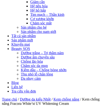
Giảm cân
Hệ tiêu hóa
Hệ hô hấp
Tim mạch – Thần kinh
Cơ xương khớp
Chăm sóc mắt
Sản phẩm cho bé
Sản phẩm cho nam giới
Tất cả sản phẩm
Sản phẩm mới
Khuyến mại
Beauty SOS
Dưỡng trắng – Trị thâm nám
Dưỡng ẩm chuyên sâu
Chống lão hóa
Chăm sóc da mụn
Kiềm dầu – Chống bóng nhờn
Thu nhỏ lỗ chân lông
Da nhạy cảm
Blog
Liên hệ
Tra cứu vận đơn
Trang chủ
/
Dưỡng da kiểu Nhật
/
Kem chống nắng
/
Kem chống
nắng Fracora White’st UV Whitening Cream