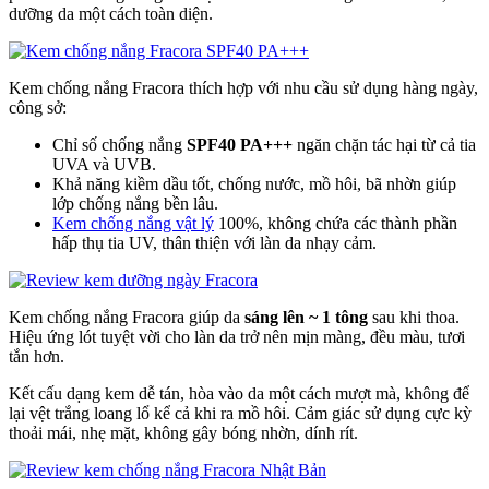
dưỡng da một cách toàn diện.
Kem chống nắng Fracora thích hợp với nhu cầu sử dụng hàng ngày,
công sở:
Chỉ số chống nắng
SPF40 PA+++
ngăn chặn tác hại từ cả tia
UVA và UVB.
Khả năng kiềm dầu tốt, chống nước, mồ hôi, bã nhờn giúp
lớp chống nắng bền lâu.
Kem chống nắng vật lý
100%, không chứa các thành phần
hấp thụ tia UV, thân thiện với làn da nhạy cảm.
Kem chống nắng Fracora giúp da
sáng lên ~ 1 tông
sau khi thoa.
Hiệu ứng lót tuyệt vời cho làn da trở nên mịn màng, đều màu, tươi
tắn hơn.
Kết cấu dạng kem dễ tán, hòa vào da một cách mượt mà, không để
lại vệt trắng loang lổ kể cả khi ra mồ hôi. Cảm giác sử dụng cực kỳ
thoải mái, nhẹ mặt, không gây bóng nhờn, dính rít.