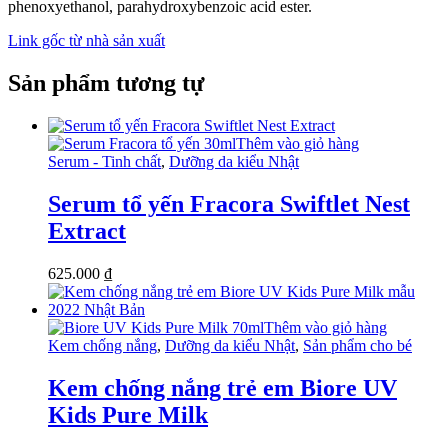
phenoxyethanol, parahydroxybenzoic acid ester.
Link gốc từ nhà sản xuất
Sản phẩm tương tự
Thêm vào giỏ hàng
Serum - Tinh chất
,
Dưỡng da kiểu Nhật
Serum tổ yến Fracora Swiftlet Nest
Extract
625.000
₫
Thêm vào giỏ hàng
Kem chống nắng
,
Dưỡng da kiểu Nhật
,
Sản phẩm cho bé
Kem chống nắng trẻ em Biore UV
Kids Pure Milk