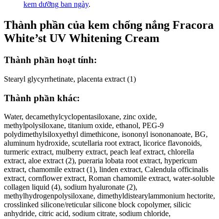
kem dưỡng ban ngày
.
Thành phần của kem chống nắng Fracora
White’st UV Whitening Cream
Thành phần hoạt tính:
Stearyl glycyrrhetinate, placenta extract (1)
Thành phần khác:
Water, decamethylcyclopentasiloxane, zinc oxide,
methylpolysiloxane, titanium oxide, ethanol, PEG-9
polydimethylsiloxyethyl dimethicone, isononyl isononanoate, BG,
aluminum hydroxide, scutellaria root extract, licorice flavonoids,
turmeric extract, mulberry extract, peach leaf extract, chlorella
extract, aloe extract (2), pueraria lobata root extract, hypericum
extract, chamomile extract (1), linden extract, Calendula officinalis
extract, cornflower extract, Roman chamomile extract, water-soluble
collagen liquid (4), sodium hyaluronate (2),
methylhydrogenpolysiloxane, dimethyldistearylammonium hectorite,
crosslinked silicone/reticular silicone block copolymer, silicic
anhydride, citric acid, sodium citrate, sodium chloride,