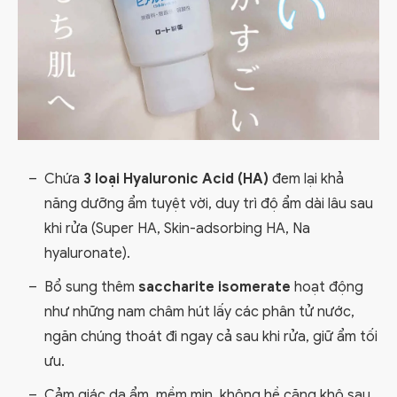
Chứa
3 loại Hyaluronic Acid (HA)
đem lại khả
năng dưỡng ẩm tuyệt vời, duy trì độ ẩm dài lâu sau
khi rửa (Super HA, Skin-adsorbing HA, Na
hyaluronate).
Bổ sung thêm
saccharite isomerate
hoạt động
như những nam châm hút lấy các phân tử nước,
ngăn chúng thoát đi ngay cả sau khi rửa, giữ ẩm tối
ưu.
Cảm giác da ẩm, mềm mịn, không hề căng khô sau