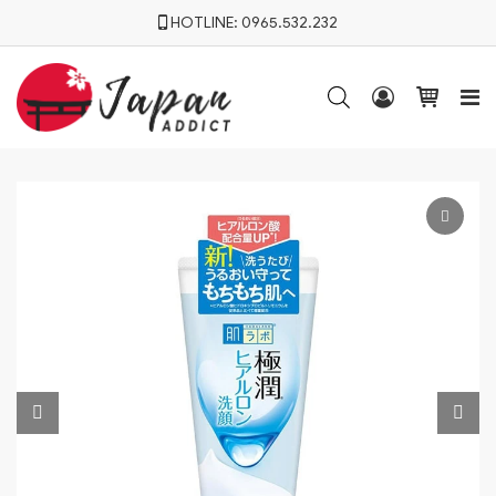
HOTLINE:
0965.532.232



