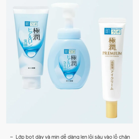
Lớp bọt dày và mịn dễ dàng len lỏi sâu vào lỗ chân