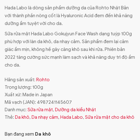
Hada Labo là dòng sản phẩm dưỡng da của Rohto Nhật Bản
với thành phần nòng cốt là Hyaluronic Acid đem đến khả năng
dưỡng ẩm tuyệt vời cho da.
Sữa rửa mặt Hada Labo Gokujyun Face Wash dạng tuýp 100g
phù hợp với làn da khô, da nhạy cảm. Sản phẩm đem lại cảm
giác ẩm mịn, không hề gây căng khô sau khi rửa. Phiên bản
2022 tăng cường sức mạnh làm sạch và khả năng duy trì độ ẩm
cho da.
Hãng sản xuất:
Rohto
Trọng lượng: 100g
Xuất xứ: Made in Japan
Mã vạch (JAN):
4987241145607
Danh mục:
Sữa rửa mặt
,
Dưỡng da kiểu Nhật
Thẻ:
Da khô
,
Da nhạy cảm
,
Hada Labo
,
Sữa rửa mặt cho da khô
Bạn đang xem
Da khô