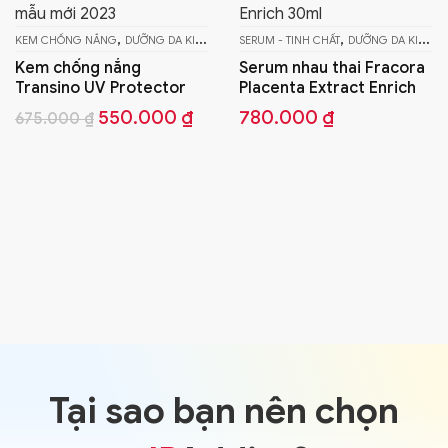
,
A KIỂU NHẬT
SERUM - TINH CHẤT
DƯỠNG DA KIỂU NHẬT
Serum nhau thai Fracora
ctor
Placenta Extract Enrich
Giá
000
₫
780.000
₫
hiện
,
SERUM - TINH CHẤT
DƯỠNG D
tại
Serum chống lão 
00 ₫.
là:
Fracora Saitai Ext
550.000 ₫.
Giá
925
1.050.000
₫
gốc
là:
1.05
Tại sao bạn nên chọn